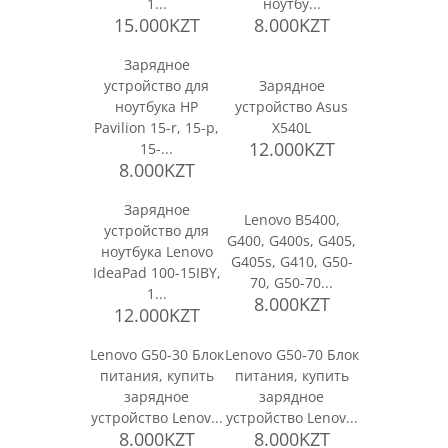
1...
ноутбу...
15.000KZT
8.000KZT
Зарядное
устройство для
Зарядное
ноутбука HP
устройство Asus
Pavilion 15-r, 15-p,
X540L
12.000KZT
15-...
8.000KZT
Зарядное
Lenovo B5400,
устройство для
G400, G400s, G405,
ноутбука Lenovo
G405s, G410, G50-
IdeaPad 100-15IBY,
70, G50-70...
1...
8.000KZT
12.000KZT
Lenovo G50-30 Блок
Lenovo G50-70 Блок
питания, купить
питания, купить
зарядное
зарядное
устройство Lenov...
устройство Lenov...
8.000KZT
8.000KZT