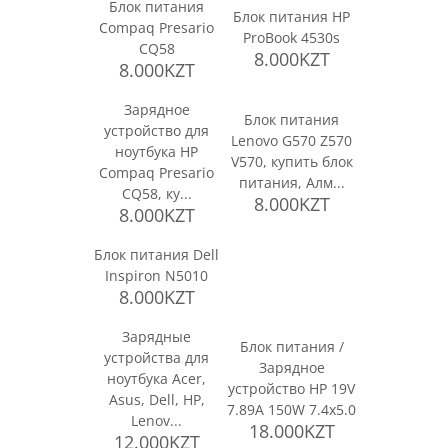
Блок питания
Блок питания HP
Compaq Presario
ProBook 4530s
CQ58
8.000KZT
8.000KZT
Зарядное
Блок питания
устройство для
Lenovo G570 Z570
ноутбука HP
V570, купить блок
Compaq Presario
питания, Алм...
CQ58, ку...
8.000KZT
8.000KZT
Блок питания Dell
Inspiron N5010
8.000KZT
Зарядные
Блок питания /
устройства для
Зарядное
ноутбука Acer,
устройство HP 19V
Asus, Dell, HP,
7.89A 150W 7.4x5.0
Lenov...
18.000KZT
12.000KZT