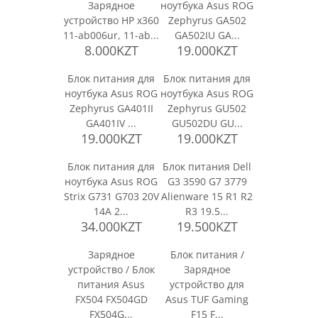
Зарядное
ноутбука Asus ROG
устройство HP x360
Zephyrus GA502
11-ab006ur, 11-ab...
GA502IU GA...
8.000KZT
19.000KZT
Блок питания для
Блок питания для
ноутбука Asus ROG
ноутбука Asus ROG
Zephyrus GA401II
Zephyrus GU502
GA401IV ...
GU502DU GU...
19.000KZT
19.000KZT
Блок питания для
Блок питания Dell
ноутбука Asus ROG
G3 3590 G7 3779
Strix G731 G703 20V
Alienware 15 R1 R2
14A 2...
R3 19.5...
34.000KZT
19.500KZT
Зарядное
Блок питания /
устройство / Блок
Зарядное
питания Asus
устройство для
FX504 FX504GD
Asus TUF Gaming
FX504G...
F15 F...