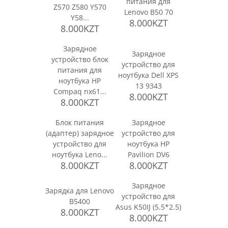
питания для
Z570 Z580 Y570
Lenovo B50 70
Y58...
8.000KZT
8.000KZT
Зарядное
Зарядное
устройство блок
устройство для
питания для
ноутбука Dell XPS
ноутбука HP
13 9343
Compaq nx61...
8.000KZT
8.000KZT
Блок питания
Зарядное
(адаптер) зарядное
устройство для
устройство для
ноутбука HP
ноутбука Leno...
Pavilion DV6
8.000KZT
8.000KZT
Зарядное
Зарядка для Lenovo
устройство для
B5400
Asus K50IJ (5.5*2.5)
8.000KZT
8.000KZT