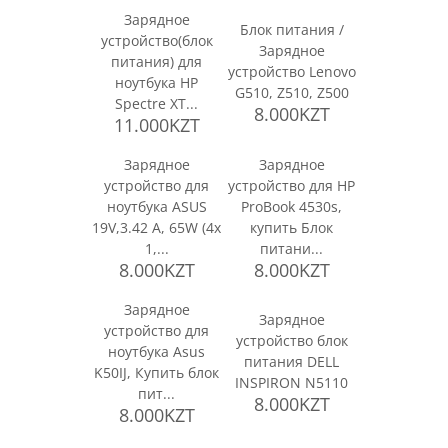
Зарядное
Блок питания /
устройство(блок
Зарядное
питания) для
устройство Lenovo
ноутбука HP
G510, Z510, Z500
Spectre XT...
8.000KZT
11.000KZT
Зарядное
Зарядное
устройство для
устройство для HP
ноутбука ASUS
ProBook 4530s,
19V,3.42 A, 65W (4x
купить Блок
1,...
питани...
8.000KZT
8.000KZT
Зарядное
Зарядное
устройство для
устройство блок
ноутбука Asus
питания DELL
K50IJ, Купить блок
INSPIRON N5110
пит...
8.000KZT
8.000KZT