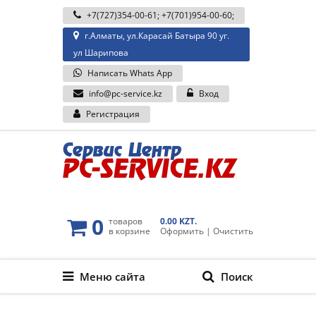
+7(727)354-00-61
;
+7(701)954-00-60
;
г.Алматы, ул.Карасай Батыра 90 уг.
ул Шарипова
Написать Whats App
info@pc-service.kz
Вход
Регистрация
0
товаров
0.00 KZT.
в корзине
Оформить
|
Очистить
Меню сайта
Поиск