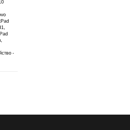
10
ovo
kPad
31,
kPad
,
ство -