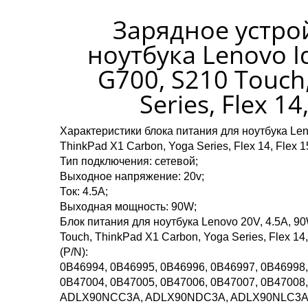
Зарядное устрой
ноутбука Lenovo I
G700, S210 Touch
Series, Flex 14
Характеристики блока питания для ноутбука Len
ThinkPad X1 Carbon, Yoga Series, Flex 14, Flex 1
Тип подключения: сетевой;
Выходное напряжение: 20v;
Ток: 4.5A;
Выходная мощность: 90W;
Блок питания для ноутбука Lenovo 20V, 4.5A, 9
Touch, ThinkPad X1 Carbon, Yoga Series, Flex 1
(P/N):
0B46994, 0B46995, 0B46996, 0B46997, 0B46998,
0B47004, 0B47005, 0B47006, 0B47007, 0B47008,
ADLX90NCC3A, ADLX90NDC3A, ADLX90NLC3A