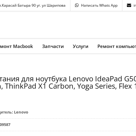
л.Карасай Батыра 90 уг. ул Шарипова
Написать Whats App
i
емонт Macbook
Запчасти
Услуги
Ремонт компью
тания для ноутбука Lenovo IdeaPad G5
 ThinkPad X1 Carbon, Yoga Series, Flex 
Lenovo
дитель
:
09587