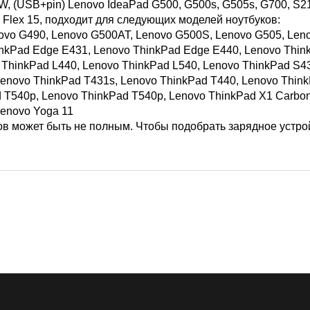
0W, (USB+pin) Lenovo IdeaPad G500, G500s, G505s, G700, S2
4, Flex 15, подходит для следующих моделей ноутбуков:
ovo G490, Lenovo G500AT, Lenovo G500S, Lenovo G505, Len
nkPad Edge E431, Lenovo ThinkPad Edge E440, Lenovo Thin
ThinkPad L440, Lenovo ThinkPad L540, Lenovo ThinkPad S4
Lenovo ThinkPad T431s, Lenovo ThinkPad T440, Lenovo Thin
 T540p, Lenovo ThinkPad T540p, Lenovo ThinkPad X1 Carbon
Lenovo Yoga 11
 может быть не полным. Чтобы подобрать зарядное устрой