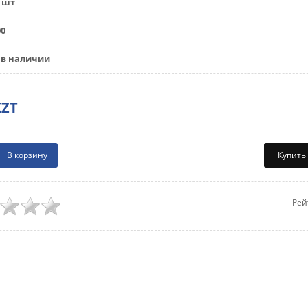
шт
00
в наличии
KZT
Купить
Рей