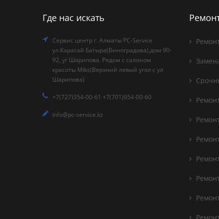
Где нас искать
Ремонт
Сервис центр г. Алматы PC-Service
Ремонт
ул.Карасай Батыра(Виноградова),дом 90-
92, уг Шарипова. Рядом с салоном
Замена
красоты Miks(Верхний левый угол с ул
Шарипова)
Срочны
+7(727)354-00-61 +7(701)954-00-60
Ремонт
info@pc-service.kz
Ремонт
Ремонт
Ремонт
Ремонт
Ремонт
Ремонт