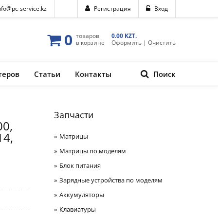
nfo@pc-service.kz
Регистрация
Вход
0
товаров
0.00 KZT.
в корзине
Оформить
|
Очистить
теров
Статьи
Контакты
Поиск
Запчасти
00,
14,
Матрицы
Матрицы по моделям
Блок питания
Зарядные устройства по моделям
Аккумуляторы
Клавиатуры