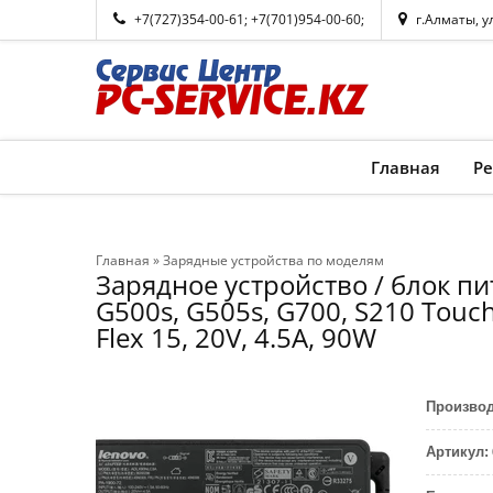
+7(727)354-00-61
;
+7(701)954-00-60
;
г.Алматы, у
Главная
Р
Главная
»
Зарядные устройства по моделям
Зарядное устройство / блок пи
G500s, G505s, G700, S210 Touch,
Flex 15, 20V, 4.5A, 90W
Произво
Артикул
: