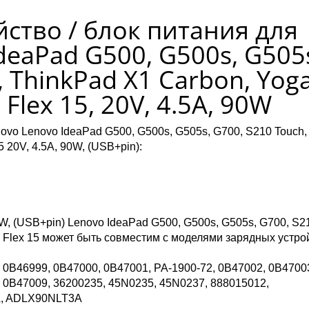
ство / блок питания для
deaPad G500, G500s, G505
, ThinkPad X1 Carbon, Yog
, Flex 15, 20V, 4.5A, 90W
ovo Lenovo IdeaPad G500, G500s, G505s, G700, S210 Touch,
5 20V, 4.5A, 90W, (USB+pin):
0W, (USB+pin) Lenovo IdeaPad G500, G500s, G505s, G700, S2
4, Flex 15 может быть совместим с моделями зарядных устро
 0B46999, 0B47000, 0B47001, PA-1900-72, 0B47002, 0B4700
 0B47009, 36200235, 45N0235, 45N0237, 888015012,
, ADLX90NLT3A