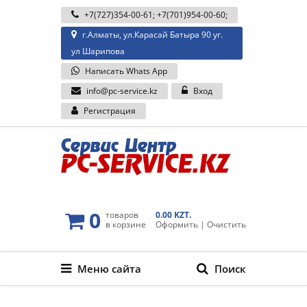
+7(727)354-00-61
;
+7(701)954-00-60
;
г.Алматы, ул.Карасай Батыра 90 уг.
ул Шарипова
Написать Whats App
info@pc-service.kz
Вход
Регистрация
0
товаров
0.00 KZT.
в корзине
Оформить
|
Очистить
Меню сайта
Поиск