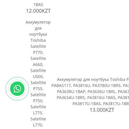
1BAS
12.000KZT
Аккумулятор
для
ноутбука
Toshiba
Satellite
P770,
Satellite
A660,
Satellite
U500,
Аккумулятор для ноутбука Toshiba 
Satellite
PABAS117, PA3816U, PA3780U-1BRS, PA
P755,
PA3638U-1BAP, PA3636U-1BRL, PA36
Satellite
PA3634U-1BRS, PA3816U-1BAS, PA38
P750,
PA3817U-1BAS, PA3817U-1BR
Satellite
13.000KZT
L775,
Satellite
L770,