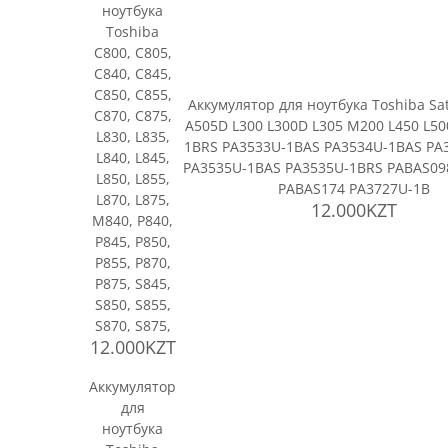
ноутбука
Toshiba
C800, C805,
C840, C845,
C850, C855,
Аккумулятор для ноутбука Toshiba Sat
C870, C875,
A505D L300 L300D L305 M200 L450 L50
L830, L835,
1BRS PA3533U-1BAS PA3534U-1BAS PA
L840, L845,
PA3535U-1BAS PA3535U-1BRS PABAS09
L850, L855,
PABAS174 PA3727U-1B
L870, L875,
12.000KZT
M840, P840,
P845, P850,
P855, P870,
P875, S845,
S850, S855,
S870, S875,
12.000KZT
Аккумулятор
для
ноутбука