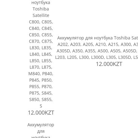
ноутбука
Toshiba
Satellite
C800, C805,
C840, C845,
C850, C855,
Аккумулятор для ноутбука Toshiba Sate
C870, C875,
A202, A203, A205, A210, A215, A300, A
L830, L835,
A305D, A350, A355, A500, A505, A505D, 
L840, L845,
L203, L205, L300, L300D, L305, L305D, L5
L850, L855,
12.000KZT
L870, L875,
M840, P840,
P845, P850,
P855, P870,
P875, S845,
S850, S855,
S
12.000KZT
Аккумулятор
для
ноутбука