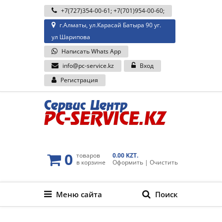
+7(727)354-00-61
;
+7(701)954-00-60
;
г.Алматы, ул.Карасай Батыра 90 уг.
ул Шарипова
Написать Whats App
info@pc-service.kz
Вход
Регистрация
0
товаров
0.00 KZT.
в корзине
Оформить
|
Очистить
Меню сайта
Поиск