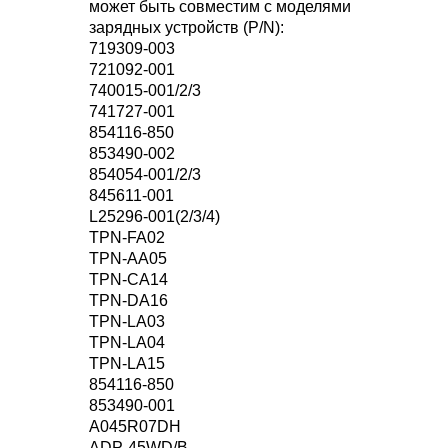
может быть совместим с моделями
зарядных устройств (P/N):
719309-003
721092-001
740015-001/2/3
741727-001
854116-850
853490-002
854054-001/2/3
845611-001
L25296-001(2/3/4)
TPN-FA02
TPN-AA05
TPN-CA14
TPN-DA16
TPN-LA03
TPN-LA04
TPN-LA15
854116-850
853490-001
A045R07DH
ADP-45WD/B