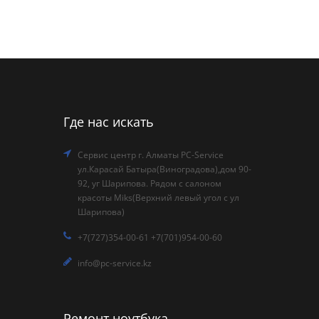
Где нас искать
Сервис центр г. Алматы PC-Service
ул.Карасай Батыра(Виноградова),дом 90-
92, уг Шарипова. Рядом с салоном
красоты Miks(Верхний левый угол с ул
Шарипова)
+7(727)354-00-61 +7(701)954-00-60
info@pc-service.kz
Ремонт ноутбука