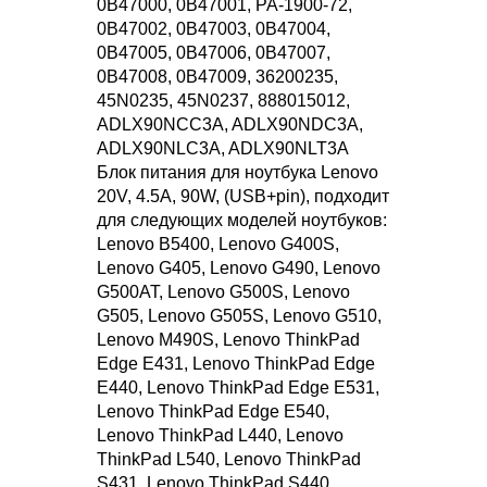
0B47000, 0B47001, PA-1900-72,
0B47002, 0B47003, 0B47004,
0B47005, 0B47006, 0B47007,
0B47008, 0B47009, 36200235,
45N0235, 45N0237, 888015012,
ADLX90NCC3A, ADLX90NDC3A,
ADLX90NLC3A, ADLX90NLT3A
Блок питания для ноутбука Lenovo
20V, 4.5A, 90W, (USB+pin), подходит
для следующих моделей ноутбуков:
Lenovo B5400, Lenovo G400S,
Lenovo G405, Lenovo G490, Lenovo
G500AT, Lenovo G500S, Lenovo
G505, Lenovo G505S, Lenovo G510,
Lenovo M490S, Lenovo ThinkPad
Edge E431, Lenovo ThinkPad Edge
E440, Lenovo ThinkPad Edge E531,
Lenovo ThinkPad Edge E540,
Lenovo ThinkPad L440, Lenovo
ThinkPad L540, Lenovo ThinkPad
S431, Lenovo ThinkPad S440,