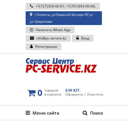
+7(727)354-00-61
;
+7(701)954-00-60
;
г.Алматы, ул.Карасай Батыра 90 уг.
ул Шарипова
Написать Whats App
info@pc-service.kz
Вход
Регистрация
0
товаров
0.00 KZT.
в корзине
Оформить
|
Очистить
Меню сайта
Поиск