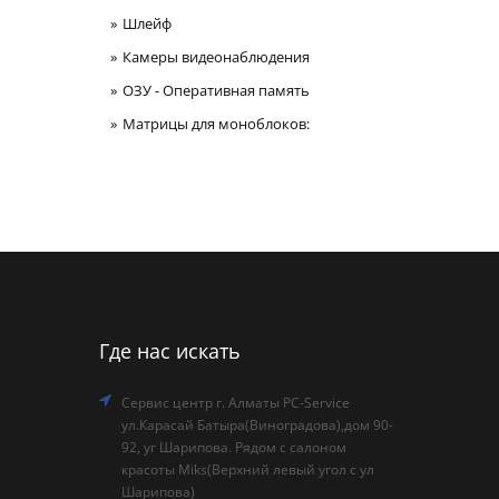
Шлейф
Камеры видеонаблюдения
ОЗУ - Оперативная память
Матрицы для моноблоков:
Где нас искать
Сервис центр г. Алматы PC-Service
ул.Карасай Батыра(Виноградова),дом 90-
92, уг Шарипова. Рядом с салоном
красоты Miks(Верхний левый угол с ул
Шарипова)