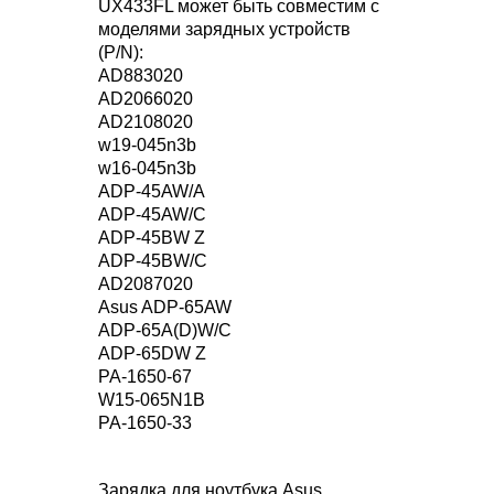
UX433FL может быть совместим с
моделями зарядных устройств
(P/N):
AD883020
AD2066020
AD2108020
w19-045n3b
w16-045n3b
ADP-45AW/A
ADP-45AW/C
ADP-45BW Z
ADP-45BW/C
AD2087020
Asus ADP-65AW
ADP-65A(D)W/C
ADP-65DW Z
PA-1650-67
W15-065N1B
PA-1650-33
Зарядка для ноутбука Asus