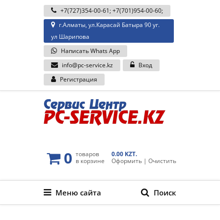
+7(727)354-00-61
;
+7(701)954-00-60
;
г.Алматы, ул.Карасай Батыра 90 уг.
ул Шарипова
Написать Whats App
info@pc-service.kz
Вход
Регистрация
0
товаров
0.00 KZT.
в корзине
Оформить
|
Очистить
Меню сайта
Поиск