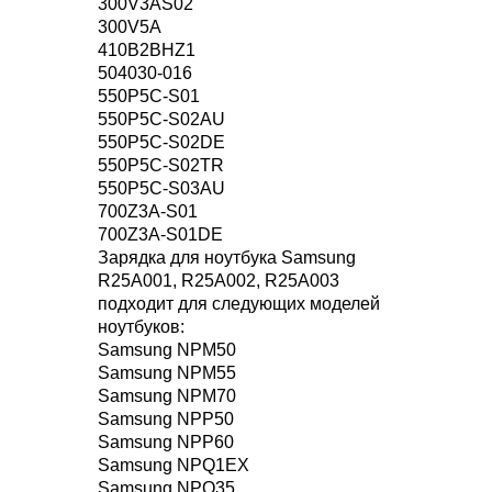
300V3AS02
300V5A
410B2BHZ1
504030-016
550P5C-S01
550P5C-S02AU
550P5C-S02DE
550P5C-S02TR
550P5C-S03AU
700Z3A-S01
700Z3A-S01DE
Зарядка для ноутбука Samsung
R25A001, R25A002, R25A003
подходит для следующих моделей
ноутбуков:
Samsung NPM50
Samsung NPM55
Samsung NPM70
Samsung NPP50
Samsung NPP60
Samsung NPQ1EX
Samsung NPQ35