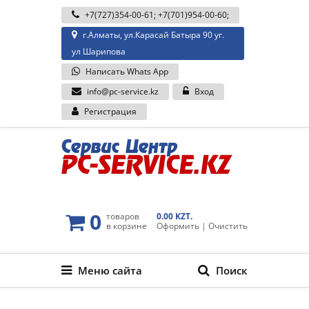
+7(727)354-00-61
;
+7(701)954-00-60
;
г.Алматы, ул.Карасай Батыра 90 уг.
ул Шарипова
Написать Whats App
info@pc-service.kz
Вход
Регистрация
0
товаров
0.00 KZT.
в корзине
Оформить
|
Очистить
Меню сайта
Поиск