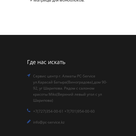
Матрицы для моноблоков:
Где нас искать
Сервис центр г. Алматы PC-Service
ул.Карасай Батыра(Виноградова),дом 90-
92, уг Шарипова. Рядом с салоном
красоты Miks(Верхний левый угол с ул
Шарипова)
+7(727)354-00-61 +7(701)954-00-60
info@pc-service.kz