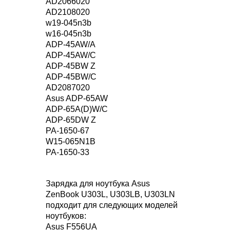
AD2066020
AD2108020
w19-045n3b
w16-045n3b
ADP-45AW/A
ADP-45AW/C
ADP-45BW Z
ADP-45BW/C
AD2087020
Asus ADP-65AW
ADP-65A(D)W/C
ADP-65DW Z
PA-1650-67
W15-065N1B
PA-1650-33
Зарядка для ноутбука Asus
ZenBook U303L, U303LB, U303LN
подходит для следующих моделей
ноутбуков:
Asus F556UA