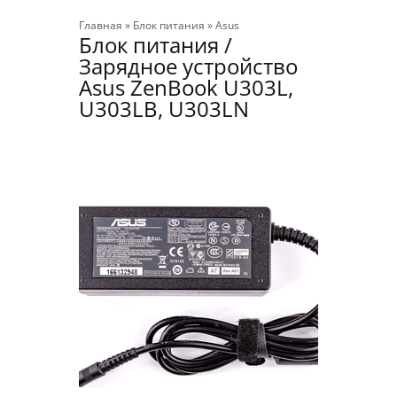
Главная
»
Блок питания
»
Asus
Блок питания /
Зарядное устройство
Asus ZenBook U303L,
U303LB, U303LN