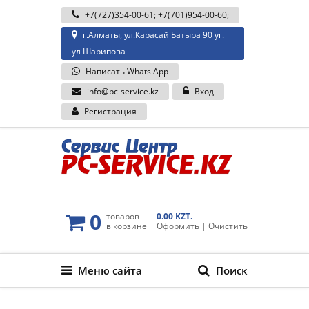
+7(727)354-00-61
;
+7(701)954-00-60
;
г.Алматы, ул.Карасай Батыра 90 уг.
ул Шарипова
Написать Whats App
info@pc-service.kz
Вход
Регистрация
0
товаров
0.00 KZT.
в корзине
Оформить
|
Очистить
Меню сайта
Поиск