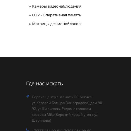
Камеры видеонаблюдения
ОЗУ - Оперативная память
Матрицы для моноблоков:
Где нас искать
Сервис центр г. Алматы PC-Service
ул.Карасай Батыра(Виноградова),дом 90-
92, уг Шарипова. Рядом с салоном
красоты Miks(Верхний левый угол с ул
Шарипова)
+7(727)354-00-61 +7(701)954-00-60