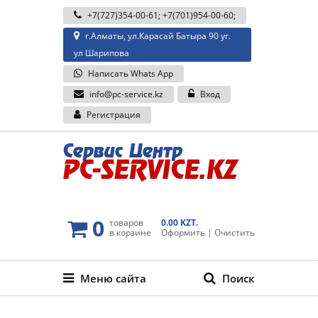
+7(727)354-00-61
;
+7(701)954-00-60
;
г.Алматы, ул.Карасай Батыра 90 уг.
ул Шарипова
Написать Whats App
info@pc-service.kz
Вход
Регистрация
0
товаров
0.00 KZT.
в корзине
Оформить
|
Очистить
Меню сайта
Поиск