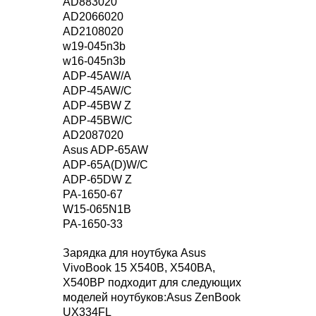
AD883020
AD2066020
AD2108020
w19-045n3b
w16-045n3b
ADP-45AW/A
ADP-45AW/C
ADP-45BW Z
ADP-45BW/C
AD2087020
Asus ADP-65AW
ADP-65A(D)W/C
ADP-65DW Z
PA-1650-67
W15-065N1B
PA-1650-33
Зарядка для ноутбука Asus
VivoBook 15 X540B, X540BA,
X540BP подходит для следующих
моделей ноутбуков:Asus ZenBook
UX334FL