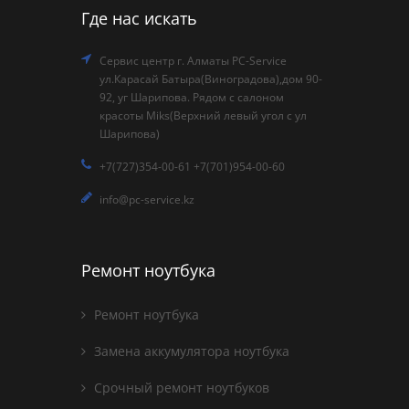
Где нас искать
Сервис центр г. Алматы PC-Service
ул.Карасай Батыра(Виноградова),дом 90-
92, уг Шарипова. Рядом с салоном
красоты Miks(Верхний левый угол с ул
Шарипова)
+7(727)354-00-61 +7(701)954-00-60
info@pc-service.kz
Ремонт ноутбука
Ремонт ноутбука
Замена аккумулятора ноутбука
Срочный ремонт ноутбуков