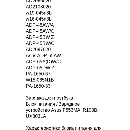
AD2066020
AD2108020
w19-045n3b
w16-045n3b
ADP-45AW/A
ADP-45AW/C
ADP-45BW Z
ADP-45BW/C
AD2087020
Asus ADP-65AW
ADP-65A(D)W/C
ADP-65DW Z
PA-1650-67
W15-065N1B
PA-1650-33
Зарядка для ноутбука
Блок питания / Зарядное
устройство Asus F553MA, R103B,
UX303LA
Характеристики блока питания для