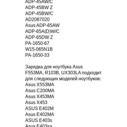
ADP-45AW/C
ADP-45BW Z
ADP-45BW/C
AD2087020
Asus ADP-65AW
ADP-65A(D)W/C
ADP-65DW Z
PA-1650-67
W15-065N1B
PA-1650-33
Зарядка для ноутбука Asus
F553MA, R103B, UX303LA подходит
для следующих моделей ноутбуков:
Asus X553MA
Asus C200MA
Asus X453MA
Asus X453
ASUS E402M
Asus E402MA
ASUS E403s
Asus E403sa