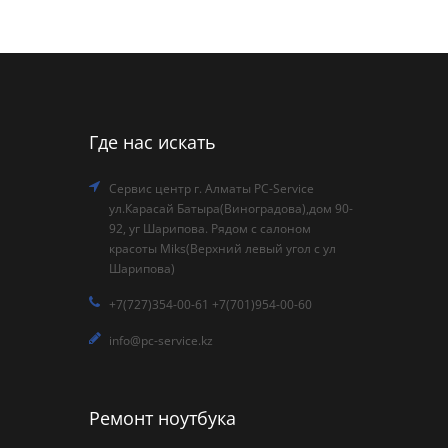
Где нас искать
Сервис центр г. Алматы PC-Service
ул.Карасай Батыра(Виноградова),дом 90-
92, уг Шарипова. Рядом с салоном
красоты Miks(Верхний левый угол с ул
Шарипова)
+7(727)354-00-61 +7(701)954-00-60
info@pc-service.kz
Ремонт ноутбука