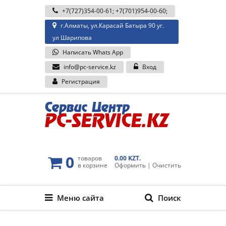
+7(727)354-00-61
;
+7(701)954-00-60
;
г.Алматы, ул.Карасай Батыра 90 уг.
ул Шарипова
Написать Whats App
info@pc-service.kz
Вход
Регистрация
0
товаров
0.00 KZT.
в корзине
Оформить
|
Очистить
Меню сайта
Поиск