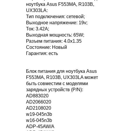
ноутбука Asus F553MA, R103B,
UX303LA:
Тип подключения: сетевой;
Выходное напряжение: 19v;
Ток: 3.42A;
Выходная мощность: 65W;
Разъем питания: 4.0x1.35
Состояние: Новый
Гарантия: есть
Блок питания для ноутбука Asus
F553MA, R103B, UX303LA может
быть совместим с моделями
зарядных устройств (P/N):
AD883020
AD2066020
AD2108020
w19-045n3b
w16-045n3b
ADP-45AW/A