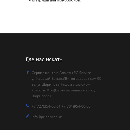
Матрицы для моноблоков:
Где нас искать
Сервис центр г. Алматы PC-Service
ул.Карасай Батыра(Виноградова),дом 90-
92, уг Шарипова. Рядом с салоном
красоты Miks(Верхний левый угол с ул
Шарипова)
+7(727)354-00-61 +7(701)954-00-60
info@pc-service.kz