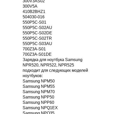
300V3AS02
300V5A
410B2BHZ1
504030-016
550P5C-S01
550P5C-S02AU
550P5C-S02DE
550P5C-S02TR
550P5C-S03AU
700Z3A-S01
700Z3A-S01DE
Зарядка для ноутбука Samsung
NPR520, NPR522, NPR525
подходит для следующих моделей
ноутбуков:
Samsung NPM50
Samsung NPM55
Samsung NPM70
Samsung NPP50
Samsung NPP60
Samsung NPQ1EX
Samsung NPQ35