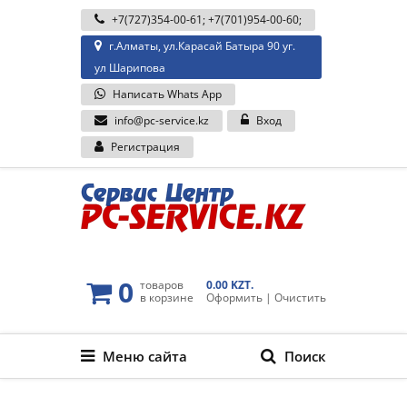
+7(727)354-00-61
;
+7(701)954-00-60
;
г.Алматы, ул.Карасай Батыра 90 уг.
ул Шарипова
Написать Whats App
info@pc-service.kz
Вход
Регистрация
0
товаров
0.00 KZT.
в корзине
Оформить
|
Очистить
Меню сайта
Поиск