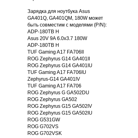
Зарядка для ноутбука Asus
GA401Q, GA401QM, 180W может
быть совместим с моделями (P/N):
ADP-180TB H
Asus 20V 9A 6.0x3.7 180W
ADP-180TB H
TUF Gaming A17 FA706II
ROG Zephyrus G14 GA401II
ROG Zephyrus G14 GA401IU
TUF Gaming A17 FA706IU
Zephyrus-G14 GA401IV
TUF Gaming A17 FA706
ROG Zephyrus G GA502DU
ROG Zephyrus GA502
ROG Zephyrus G15 GA502IV
ROG Zephyrus G15 GA502IU
ROG G531GW
ROG G702VS
ROG G702VSK