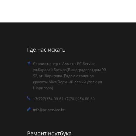
Где нас искать
Сервис центр г. Алматы PC-Service
ул.Карасай Батыра(Виноградова),дом 90-
92, уг Шарипова. Рядом с салоном
красоты Miks(Верхний левый угол с ул
Шарипова)
+7(727)354-00-61 +7(701)954-00-60
info@pc-service.kz
Ремонт ноутбука