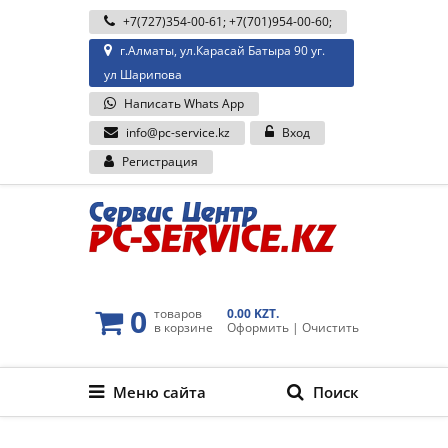
+7(727)354-00-61
;
+7(701)954-00-60
;
г.Алматы, ул.Карасай Батыра 90 уг.
ул Шарипова
Написать Whats App
info@pc-service.kz
Вход
Регистрация
0
товаров
0.00 KZT.
в корзине
Оформить
|
Очистить
Меню сайта
Поиск