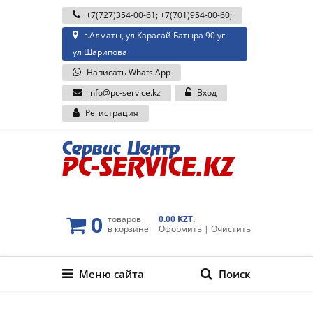
+7(727)354-00-61
;
+7(701)954-00-60
;
г.Алматы, ул.Карасай Батыра 90 уг.
ул Шарипова
Написать Whats App
info@pc-service.kz
Вход
Регистрация
0
товаров
0.00 KZT.
в корзине
Оформить
|
Очистить
Меню сайта
Поиск