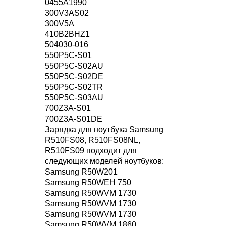
0455A1990
300V3AS02
300V5A
410B2BHZ1
504030-016
550P5C-S01
550P5C-S02AU
550P5C-S02DE
550P5C-S02TR
550P5C-S03AU
700Z3A-S01
700Z3A-S01DE
Зарядка для ноутбука Samsung
R510FS08, R510FS08NL,
R510FS09 подходит для
следующих моделей ноутбуков:
Samsung R50W201
Samsung R50WEH 750
Samsung R50WVM 1730
Samsung R50WVM 1730
Samsung R50WVM 1730
Samsung R50WVM 1860