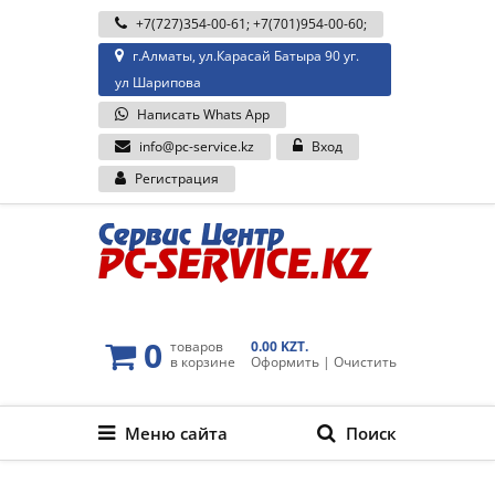
+7(727)354-00-61
;
+7(701)954-00-60
;
г.Алматы, ул.Карасай Батыра 90 уг.
ул Шарипова
Написать Whats App
info@pc-service.kz
Вход
Регистрация
0
товаров
0.00 KZT.
в корзине
Оформить
|
Очистить
Меню сайта
Поиск