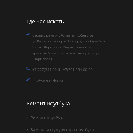
Где нас искать
Сервис центр г. Алматы PC-Service
ул.Карасай Батыра(Виноградова),дом 90-
92, уг Шарипова. Рядом с салоном
красоты Miks(Верхний левый угол с ул
Шарипова)
+7(727)354-00-61 +7(701)954-00-60
info@pc-service.kz
Ремонт ноутбука
Ремонт ноутбука
Замена аккумулятора ноутбука