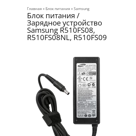
Главная
»
Блок питания
»
Samsung
Блок питания /
Зарядное устройство
Samsung R510FS08,
R510FS08NL, R510FS09