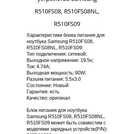
R510FS08, R510FS08NL,
R510FS09
Характеристики блока питания для
ноутбука Samsung R510FS08,
R510FS08NL, R510FS09:
Тип подключения: сетевой;
Выходное напряжение: 19.5v;
Ток: 4.74A;
Выходная мощность: 90W;
Разъем питания: 5.5x3.0
Состояние: Новый
Гарантия: есть
Качество: оригинал
Блок питания для ноутбука
Samsung R510FS08, R510FS08NL,
R510FS09 может быть совместим с
моделями зарядных устройств(P/N):