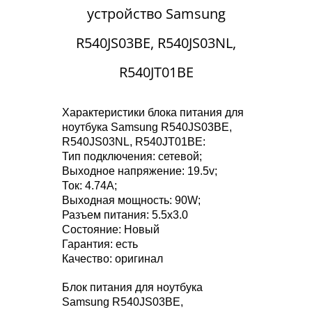
устройство Samsung
R540JS03BE, R540JS03NL,
R540JT01BE
Характеристики блока питания для
ноутбука Samsung R540JS03BE,
R540JS03NL, R540JT01BE:
Тип подключения: сетевой;
Выходное напряжение: 19.5v;
Ток: 4.74A;
Выходная мощность: 90W;
Разъем питания: 5.5x3.0
Состояние: Новый
Гарантия: есть
Качество: оригинал
Блок питания для ноутбука
Samsung R540JS03BE,