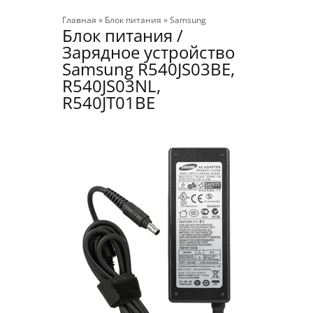
Главная
»
Блок питания
»
Samsung
Блок питания /
Зарядное устройство
Samsung R540JS03BE,
R540JS03NL,
R540JT01BE