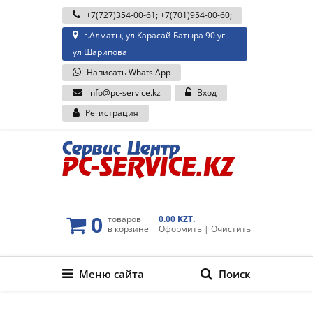
+7(727)354-00-61
;
+7(701)954-00-60
;
г.Алматы, ул.Карасай Батыра 90 уг.
ул Шарипова
Написать Whats App
info@pc-service.kz
Вход
Регистрация
0
товаров
0.00 KZT.
в корзине
Оформить
|
Очистить
Меню сайта
Поиск