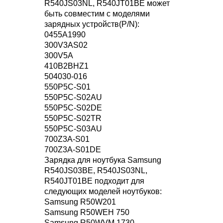
R540JS03NL, R540JT01BE может
быть совместим с моделями
зарядных устройств(P/N):
0455A1990
300V3AS02
300V5A
410B2BHZ1
504030-016
550P5C-S01
550P5C-S02AU
550P5C-S02DE
550P5C-S02TR
550P5C-S03AU
700Z3A-S01
700Z3A-S01DE
Зарядка для ноутбука Samsung
R540JS03BE, R540JS03NL,
R540JT01BE подходит для
следующих моделей ноутбуков:
Samsung R50W201
Samsung R50WEH 750
Samsung R50WVM 1730