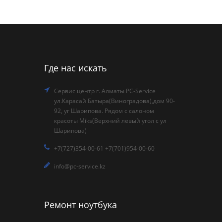
Где нас искать
Сервис центр г. Алматы PC-Service
ул.Карасай Батыра(Виноградова),дом 90-
92, уг Шарипова. Рядом с салоном
красоты Miks(Верхний левый угол с ул
Шарипова)
+7(727)354-00-61 +7(701)954-00-60
info@pc-service.kz
Ремонт ноутбука