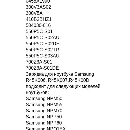
0455A1990
300V3AS02
300V5A
410B2BHZ1
504030-016
550P5C-S01
550P5C-S02AU
550P5C-S02DE
550P5C-S02TR
550P5C-S03AU
700Z3A-S01
700Z3A-S01DE
Зарядка для ноутбука Samsung
R45K006, R45K007,R45K00D
подходит для следующих моделей
ноутбуков:
Samsung NPM50
Samsung NPM55
Samsung NPM70
Samsung NPP50
Samsung NPP60
Samsung NPQ1EX