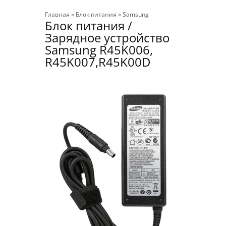
Главная
»
Блок питания
»
Samsung
Блок питания /
Зарядное устройство
Samsung R45K006,
R45K007,R45K00D