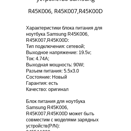
R45K006, R45K007,R45K00D
Характеристики блока питания для
ноутбука Samsung R45K006,
R45K007,R45K00D:
Тип подключения: сетевой;
Выходное напряжение: 19.5v;
Ток: 4.74A;
Выходная мощность: 90W;
Разъем питания: 5.5x3.0
Состояние: Новый
Гарантия: есть
Качество: оригинал
Блок питания для ноутбука
Samsung R45K006,
R45K007,R45K00D может быть
совместим с моделями зарядных
устройств(P/N):