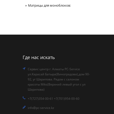
Матрицы для моноблоков:
Где нас искать
Сервис центр г. Алматы PC-Service
ул.Карасай Батыра(Виноградова),дом 90-
92, уг Шарипова. Рядом с салоном
красоты Miks(Верхний левый угол с ул
Шарипова)
+7(727)354-00-61 +7(701)954-00-60
info@pc-service.kz