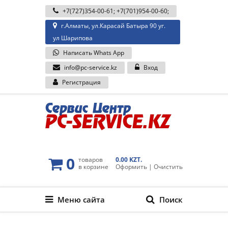
+7(727)354-00-61
;
+7(701)954-00-60
;
г.Алматы, ул.Карасай Батыра 90 уг.
ул Шарипова
Написать Whats App
info@pc-service.kz
Вход
Регистрация
0
товаров
0.00 KZT.
в корзине
Оформить
|
Очистить
Меню сайта
Поиск