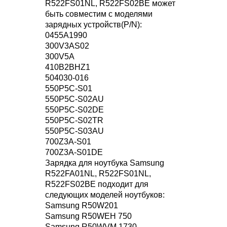
R522FS01NL, R522FS02BE может
быть совместим с моделями
зарядных устройств(P/N):
0455A1990
300V3AS02
300V5A
410B2BHZ1
504030-016
550P5C-S01
550P5C-S02AU
550P5C-S02DE
550P5C-S02TR
550P5C-S03AU
700Z3A-S01
700Z3A-S01DE
Зарядка для ноутбука Samsung
R522FA01NL, R522FS01NL,
R522FS02BE подходит для
следующих моделей ноутбуков:
Samsung R50W201
Samsung R50WEH 750
Samsung R50WVM 1730