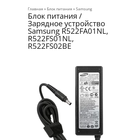
Главная
»
Блок питания
»
Samsung
Блок питания /
Зарядное устройство
Samsung R522FA01NL,
R522FS01NL,
R522FS02BE