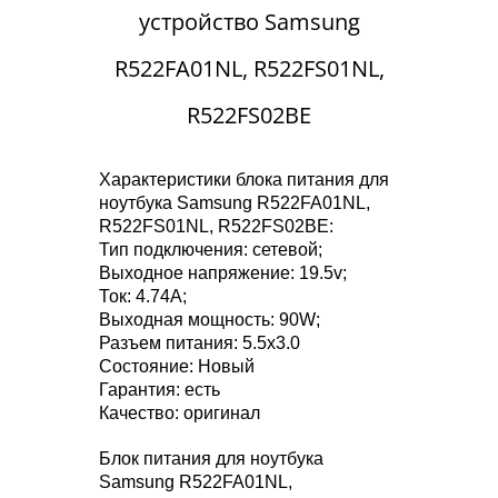
устройство Samsung
R522FA01NL, R522FS01NL,
R522FS02BE
Характеристики блока питания для
ноутбука Samsung R522FA01NL,
R522FS01NL, R522FS02BE:
Тип подключения: сетевой;
Выходное напряжение: 19.5v;
Ток: 4.74A;
Выходная мощность: 90W;
Разъем питания: 5.5x3.0
Состояние: Новый
Гарантия: есть
Качество: оригинал
Блок питания для ноутбука
Samsung R522FA01NL,