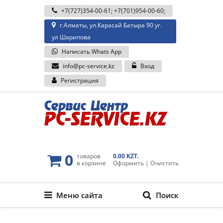
+7(727)354-00-61
;
+7(701)954-00-60
;
г.Алматы, ул.Карасай Батыра 90 уг.
ул Шарипова
Написать Whats App
info@pc-service.kz
Вход
Регистрация
0
товаров
0.00 KZT.
в корзине
Оформить
|
Очистить
Меню сайта
Поиск