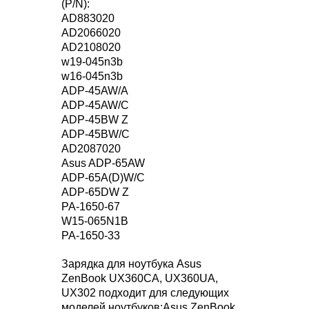
(P/N):
AD883020
AD2066020
AD2108020
w19-045n3b
w16-045n3b
ADP-45AW/A
ADP-45AW/C
ADP-45BW Z
ADP-45BW/C
AD2087020
Asus ADP-65AW
ADP-65A(D)W/C
ADP-65DW Z
PA-1650-67
W15-065N1B
PA-1650-33
Зарядка для ноутбука Asus
ZenBook UX360CA, UX360UA,
UX302 подходит для следующих
моделей ноутбуков:Asus ZenBook