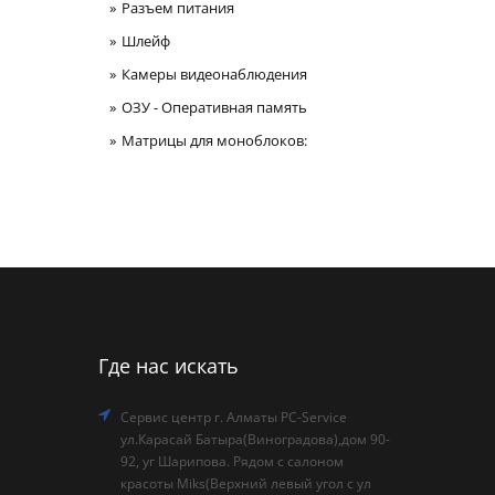
Разъем питания
Шлейф
Камеры видеонаблюдения
ОЗУ - Оперативная память
Матрицы для моноблоков:
Где нас искать
Сервис центр г. Алматы PC-Service
ул.Карасай Батыра(Виноградова),дом 90-
92, уг Шарипова. Рядом с салоном
красоты Miks(Верхний левый угол с ул