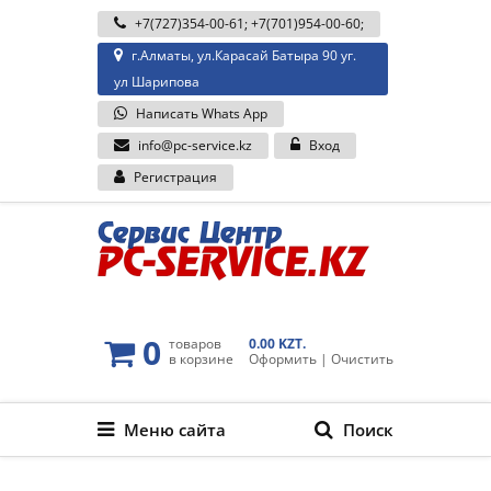
+7(727)354-00-61
;
+7(701)954-00-60
;
г.Алматы, ул.Карасай Батыра 90 уг.
ул Шарипова
Написать Whats App
info@pc-service.kz
Вход
Регистрация
0
товаров
0.00 KZT.
в корзине
Оформить
|
Очистить
Меню сайта
Поиск