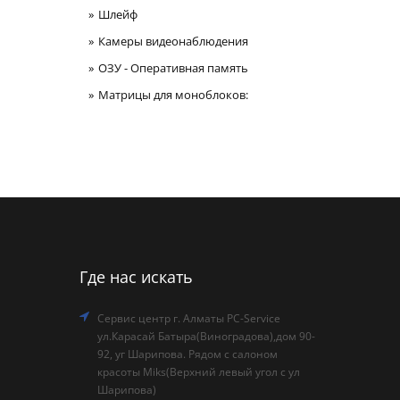
Шлейф
Камеры видеонаблюдения
ОЗУ - Оперативная память
Матрицы для моноблоков:
Где нас искать
Сервис центр г. Алматы PC-Service
ул.Карасай Батыра(Виноградова),дом 90-
92, уг Шарипова. Рядом с салоном
красоты Miks(Верхний левый угол с ул
Шарипова)