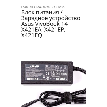
Главная
»
Блок питания
»
Asus
Блок питания /
Зарядное устройство
Asus VivoBook 14
X421EA, X421EP,
X421EQ