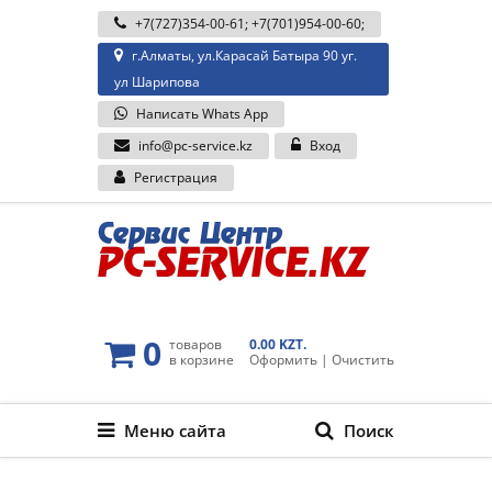
+7(727)354-00-61
;
+7(701)954-00-60
;
г.Алматы, ул.Карасай Батыра 90 уг.
ул Шарипова
Написать Whats App
info@pc-service.kz
Вход
Регистрация
0
товаров
0.00 KZT.
в корзине
Оформить
|
Очистить
Меню сайта
Поиск