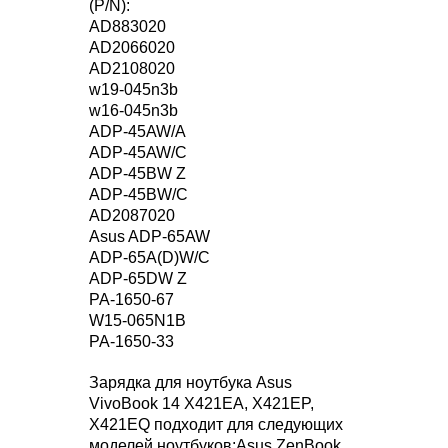
(P/N):
AD883020
AD2066020
AD2108020
w19-045n3b
w16-045n3b
ADP-45AW/A
ADP-45AW/C
ADP-45BW Z
ADP-45BW/C
AD2087020
Asus ADP-65AW
ADP-65A(D)W/C
ADP-65DW Z
PA-1650-67
W15-065N1B
PA-1650-33
Зарядка для ноутбука Asus
VivoBook 14 X421EA, X421EP,
X421EQ подходит для следующих
моделей ноутбуков:Asus ZenBook