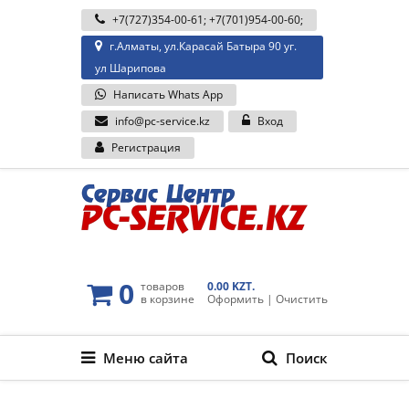
+7(727)354-00-61
;
+7(701)954-00-60
;
г.Алматы, ул.Карасай Батыра 90 уг.
ул Шарипова
Написать Whats App
info@pc-service.kz
Вход
Регистрация
0
товаров
0.00 KZT.
в корзине
Оформить
|
Очистить
Меню сайта
Поиск