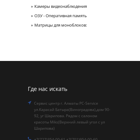
Камеры видеонаблюдения
ОЗУ - Оперативная память
Матрицы для моноблоков:
Где нас искать
Сервис центр г. Алматы PC-Service
ул.Карасай Батыра(Виноградова),дом 90-
92, уг Шарипова. Рядом с салоном
красоты Miks(Верхний левый угол с ул
Шарипова)
+7(727)354-00-61 +7(701)954-00-60