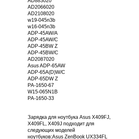
AD883020
AD2066020
AD2108020
w19-045n3b
w16-045n3b
ADP-45AW/A
ADP-45AW/C
ADP-45BW Z
ADP-45BW/C
AD2087020
Asus ADP-65AW
ADP-65A(D)W/C
ADP-65DW Z
PA-1650-67
W15-065N1B
PA-1650-33
Зарядка для ноутбука Asus X409FJ,
X409FL, X409J подходит для
следующих моделей
ноутбуков:Asus ZenBook UX334FL