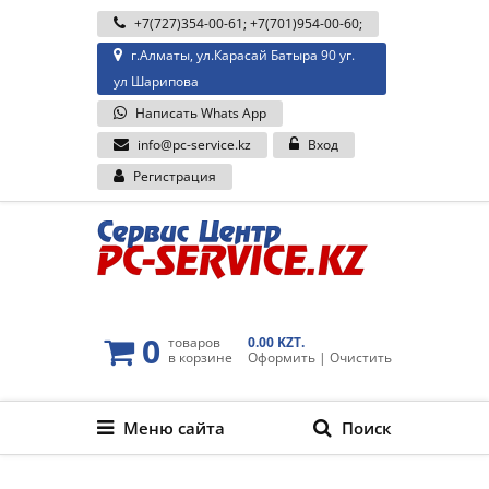
+7(727)354-00-61
;
+7(701)954-00-60
;
г.Алматы, ул.Карасай Батыра 90 уг.
ул Шарипова
Написать Whats App
info@pc-service.kz
Вход
Регистрация
0
товаров
0.00 KZT.
в корзине
Оформить
|
Очистить
Меню сайта
Поиск