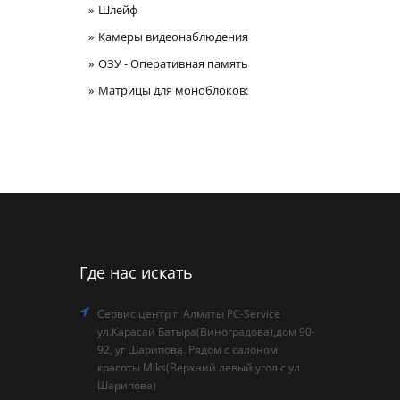
Шлейф
Камеры видеонаблюдения
ОЗУ - Оперативная память
Матрицы для моноблоков:
Где нас искать
Сервис центр г. Алматы PC-Service
ул.Карасай Батыра(Виноградова),дом 90-
92, уг Шарипова. Рядом с салоном
красоты Miks(Верхний левый угол с ул
Шарипова)