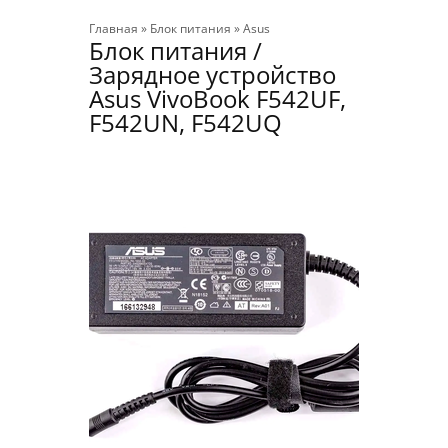
Главная
»
Блок питания
»
Asus
Блок питания /
Зарядное устройство
Asus VivoBook F542UF,
F542UN, F542UQ