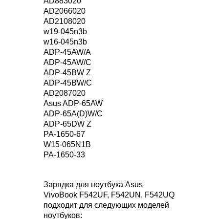
AD883020
AD2066020
AD2108020
w19-045n3b
w16-045n3b
ADP-45AW/A
ADP-45AW/C
ADP-45BW Z
ADP-45BW/C
AD2087020
Asus ADP-65AW
ADP-65A(D)W/C
ADP-65DW Z
PA-1650-67
W15-065N1B
PA-1650-33
Зарядка для ноутбука Asus
VivoBook F542UF, F542UN, F542UQ
подходит для следующих моделей
ноутбуков: