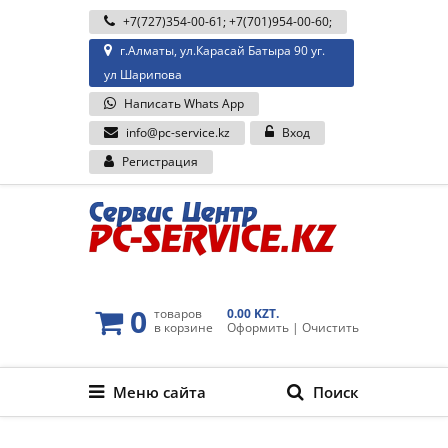
+7(727)354-00-61
;
+7(701)954-00-60
;
г.Алматы, ул.Карасай Батыра 90 уг.
ул Шарипова
Написать Whats App
info@pc-service.kz
Вход
Регистрация
0
товаров
0.00 KZT.
в корзине
Оформить
|
Очистить
Меню сайта
Поиск