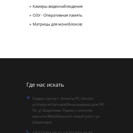
Камеры видеонаблюдения
ОЗУ - Оперативная память
Матрицы для моноблоков:
Где нас искать
Сервис центр г. Алматы PC-Service
ул.Карасай Батыра(Виноградова),дом 90-
92, уг Шарипова. Рядом с салоном
красоты Miks(Верхний левый угол с ул
Шарипова)
+7(727)354-00-61 +7(701)954-00-60