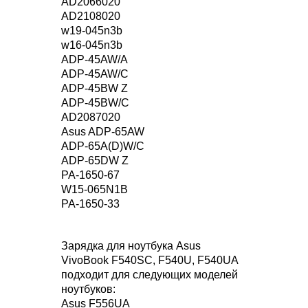
AD2066020
AD2108020
w19-045n3b
w16-045n3b
ADP-45AW/A
ADP-45AW/C
ADP-45BW Z
ADP-45BW/C
AD2087020
Asus ADP-65AW
ADP-65A(D)W/C
ADP-65DW Z
PA-1650-67
W15-065N1B
PA-1650-33
Зарядка для ноутбука Asus
VivoBook F540SC, F540U, F540UA
подходит для следующих моделей
ноутбуков:
Asus F556UA