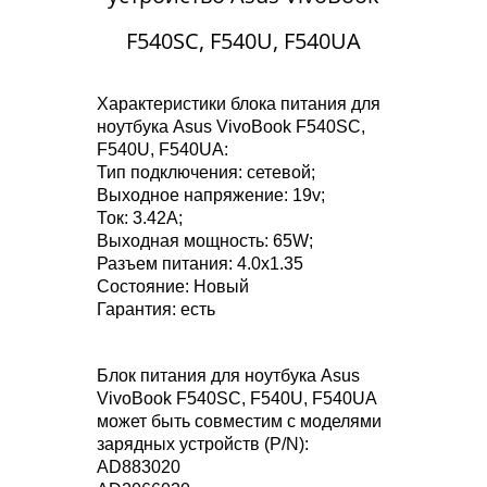
F540SC, F540U, F540UA
Характеристики блока питания для
ноутбука Asus VivoBook F540SC,
F540U, F540UA:
Тип подключения: сетевой;
Выходное напряжение: 19v;
Ток: 3.42A;
Выходная мощность: 65W;
Разъем питания: 4.0x1.35
Состояние: Новый
Гарантия: есть
Блок питания для ноутбука Asus
VivoBook F540SC, F540U, F540UA
может быть совместим с моделями
зарядных устройств (P/N):
AD883020