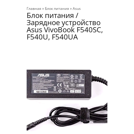
Главная
»
Блок питания
»
Asus
Блок питания /
Зарядное устройство
Asus VivoBook F540SC,
F540U, F540UA