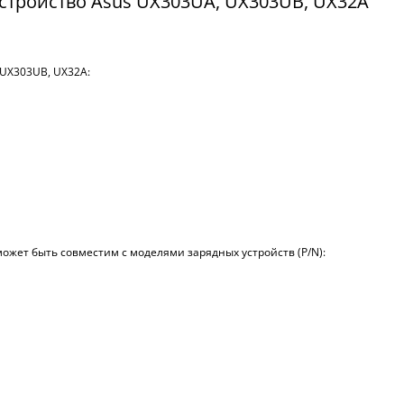
устройство Asus UX303UA, UX303UB, UX32A
 UX303UB, UX32A:
ожет быть совместим с моделями зарядных устройств (P/N):