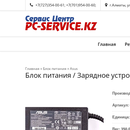
+7(727)354-00-61
;
+7(701)954-00-60
;
г.Алматы, у
Главная
Р
Главная
»
Блок питания
»
Asus
Блок питания / Зарядное устр
Произво
Артикул
:
Единица
:
350.
Вес
: