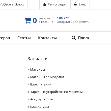
nfo@pc-service.kz
Регистрация
Вход
0
товаров
0.00 KZT.
в корзине
Оформить
|
Очистить
теров
Статьи
Контакты
Поиск
Запчасти
Матрицы
Матрицы по моделям
Блок питания
Зарядные устройства по моделям
Аккумуляторы
Клавиатуры