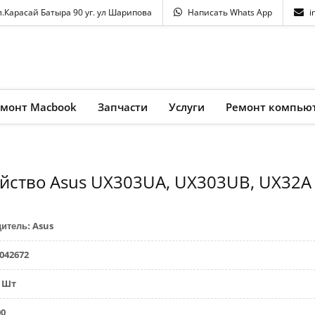
л.Карасай Батыра 90 уг. ул Шарипова
Написать Whats App
i
емонт Macbook
Запчасти
Услуги
Ремонт компью
ойство Asus UX303UA, UX303UB, UX32A
Asus
дитель
:
042672
Шт
00