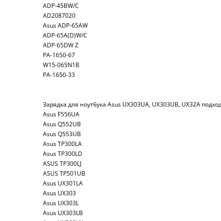
ADP-45BW/C
AD2087020
Asus ADP-65AW
ADP-65A(D)W/C
ADP-65DW Z
PA-1650-67
W15-065N1B
PA-1650-33
Зарядка для ноутбука Asus UX303UA, UX303UB, UX32A подхо
Asus F556UA
Asus Q552UB
Asus Q553UB
Asus TP300LA
Asus TP300LD
ASUS TP300LJ
ASUS TP501UB
Asus UX301LA
Asus UX303
Asus UX303L
Asus UX303LB