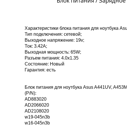
Блок питания / Зарядное
Характеристики блока питания для ноутбука As
Тип подключения: сетевой;
Выходное напряжение: 19v;
Ток: 3.42A;
Выходная мощность: 65W;
Разъем питания: 4.0x1.35
Состояние: Новый
Гарантия: есть
Блок питания для ноутбука Asus A441UV, A453
(P/N):
AD883020
AD2066020
AD2108020
w19-045n3b
w16-045n3b