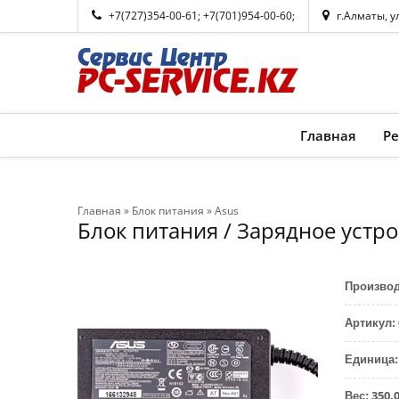
+7(727)354-00-61
;
+7(701)954-00-60
;
г.Алматы, у
Главная
Р
Главная
»
Блок питания
»
Asus
Блок питания / Зарядное устр
Произво
Артикул
:
Единица
:
350.
Вес
: