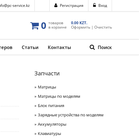
nfo@pc-service.kz
Регистрация
Вход
0
товаров
0.00 KZT.
в корзине
Оформить
|
Очистить
теров
Статьи
Контакты
Поиск
Запчасти
Матрицы
Матрицы по моделям
Блок питания
Зарядные устройства по моделям
Аккумуляторы
Клавиатуры