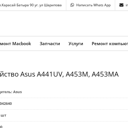
л.Карасай Батыра 90 уг. ул Шарипова
Написать Whats App
i
емонт Macbook
Запчасти
Услуги
Ремонт компью
ойство Asus A441UV, A453M, A453MA
Asus
дитель
:
042640
шт
00