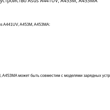
 устройство Asus A441UV, A453M, A453MA
us A441UV, A453M, A453MA:
M, A453MA может быть совместим с моделями зарядных уст