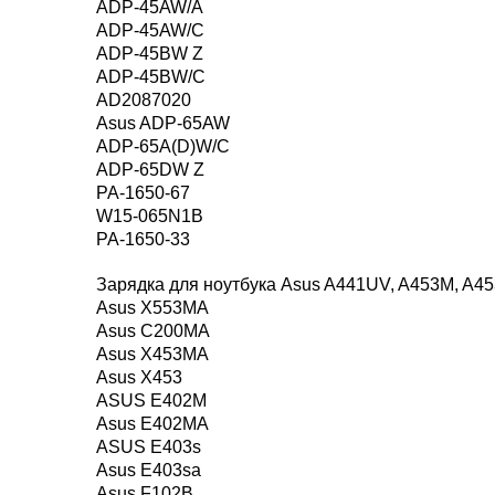
ADP-45AW/A
ADP-45AW/C
ADP-45BW Z
ADP-45BW/C
AD2087020
Asus ADP-65AW
ADP-65A(D)W/C
ADP-65DW Z
PA-1650-67
W15-065N1B
PA-1650-33
Зарядка для ноутбука Asus A441UV, A453M, A4
Asus X553MA
Asus C200MA
Asus X453MA
Asus X453
ASUS E402M
Asus E402MA
ASUS E403s
Asus E403sa
Asus F102B