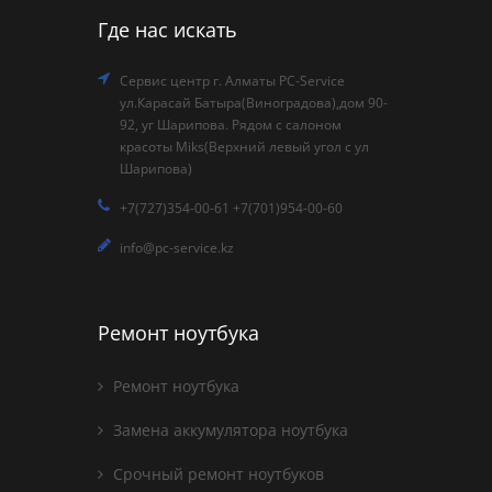
Где нас искать
Сервис центр г. Алматы PC-Service
ул.Карасай Батыра(Виноградова),дом 90-
92, уг Шарипова. Рядом с салоном
красоты Miks(Верхний левый угол с ул
Шарипова)
+7(727)354-00-61 +7(701)954-00-60
info@pc-service.kz
Ремонт ноутбука
Ремонт ноутбука
Замена аккумулятора ноутбука
Срочный ремонт ноутбуков