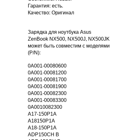
Гарантия: есть.
Качество: Оригинал
Зарядка для ноутбука Asus
ZenBook NX500, NX500J, NX500JK
может быть совместим с моделями
(P/N):
0A001-00080600
0A001-00081200
0A001-00081700
0A001-00081900
0A001-00082300
0A001-00083300
0A0010082300
A17-150P1A
A18150P1A
A18-150P1A
ADP150CH B