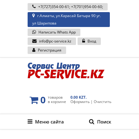
+7(727)354-00-61
;
+7(701)954-00-60
;
г.Алматы, ул.Карасай Батыра 90 уг.
ул Шарипова
Написать Whats App
info@pc-service.kz
Вход
Регистрация
0
товаров
0.00 KZT.
в корзине
Оформить
|
Очистить
Меню сайта
Поиск