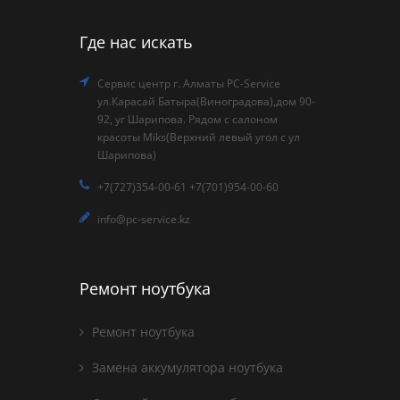
Где нас искать
Сервис центр г. Алматы PC-Service
ул.Карасай Батыра(Виноградова),дом 90-
92, уг Шарипова. Рядом с салоном
красоты Miks(Верхний левый угол с ул
Шарипова)
+7(727)354-00-61 +7(701)954-00-60
info@pc-service.kz
Ремонт ноутбука
Ремонт ноутбука
Замена аккумулятора ноутбука