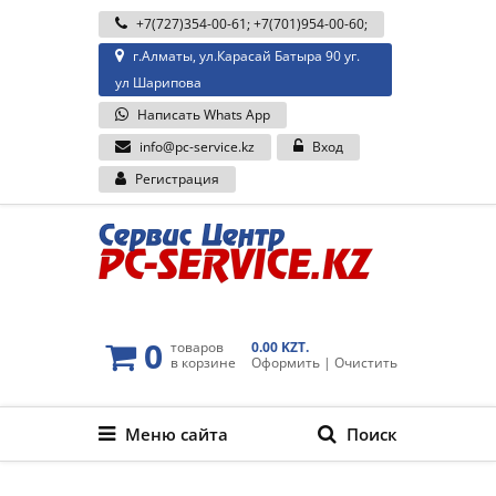
+7(727)354-00-61
;
+7(701)954-00-60
;
г.Алматы, ул.Карасай Батыра 90 уг.
ул Шарипова
Написать Whats App
info@pc-service.kz
Вход
Регистрация
0
товаров
0.00 KZT.
в корзине
Оформить
|
Очистить
Меню сайта
Поиск