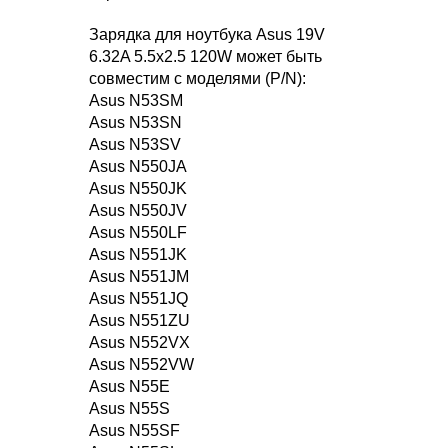
Зарядка для ноутбука Asus 19V
6.32A 5.5x2.5 120W может быть
совместим с моделями (P/N):
Asus N53SM
Asus N53SN
Asus N53SV
Asus N550JA
Asus N550JK
Asus N550JV
Asus N550LF
Asus N551JK
Asus N551JM
Asus N551JQ
Asus N551ZU
Asus N552VX
Asus N552VW
Asus N55E
Asus N55S
Asus N55SF