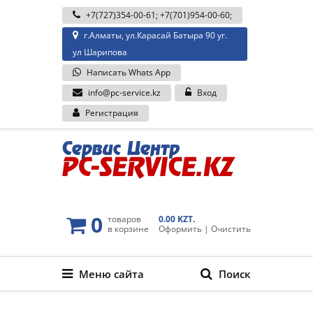
+7(727)354-00-61
;
+7(701)954-00-60
;
г.Алматы, ул.Карасай Батыра 90 уг.
ул Шарипова
Написать Whats App
info@pc-service.kz
Вход
Регистрация
0
товаров
0.00 KZT.
в корзине
Оформить
|
Очистить
Меню сайта
Поиск