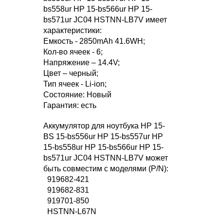
bs558ur HP 15-bs566ur HP 15-
bs571ur JC04 HSTNN-LB7V имеет
характеристики:
Емкость - 2850mAh 41.6WH;
Кол-во ячеек - 6;
Напряжение – 14.4V;
Цвет – черный;
Тип ячеек - Li-ion;
Состояние: Новый
Гарантия: есть
Аккумулятор для ноутбука HP 15-
BS 15-bs556ur HP 15-bs557ur HP
15-bs558ur HP 15-bs566ur HP 15-
bs571ur JC04 HSTNN-LB7V может
быть совместим с моделями (P/N):
919682-421
919682-831
919701-850
HSTNN-L67N