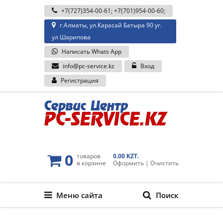
+7(727)354-00-61
;
+7(701)954-00-60
;
г.Алматы, ул.Карасай Батыра 90 уг.
ул Шарипова
Написать Whats App
info@pc-service.kz
Вход
Регистрация
0
товаров
0.00 KZT.
в корзине
Оформить
|
Очистить
Меню сайта
Поиск