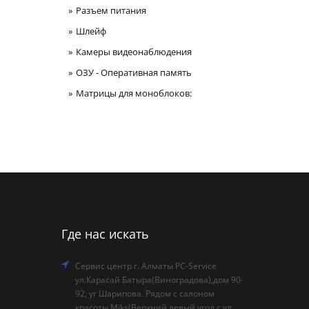
Разъем питания
Шлейф
Камеры видеонаблюдения
ОЗУ - Оперативная память
Матрицы для моноблоков:
Где нас искать
Сервис центр г. Алматы PC-Service
ул.Карасай Батыра(Виноградова),дом 90-
92, уг Шарипова. Рядом с салоном
красоты Miks(Верхний левый угол с ул