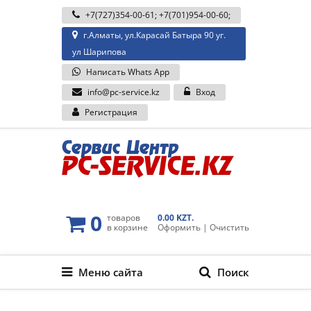
+7(727)354-00-61
;
+7(701)954-00-60
;
г.Алматы, ул.Карасай Батыра 90 уг.
ул Шарипова
Написать Whats App
info@pc-service.kz
Вход
Регистрация
0
товаров
0.00 KZT.
в корзине
Оформить
|
Очистить
Меню сайта
Поиск