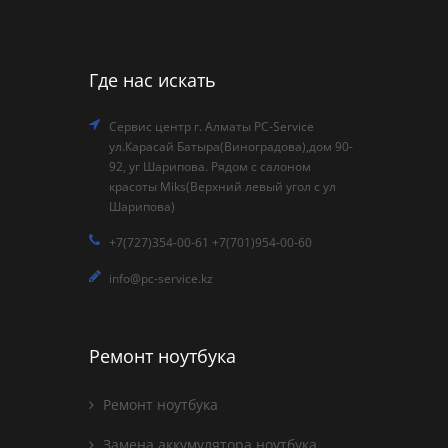
Где нас искать
Сервис центр г. Алматы PC-Service
ул.Карасай Батыра(Виноградова),дом 90-
92, уг Шарипова. Рядом с салоном
красоты Miks(Верхний левый угол с ул
Шарипова)
+7(727)354-00-61 +7(701)954-00-60
info@pc-service.kz
Ремонт ноутбука
Ремонт ноутбука
Замена аккумулятора ноутбука