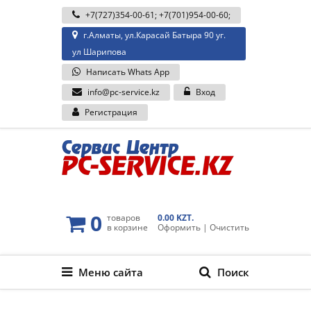
+7(727)354-00-61
;
+7(701)954-00-60
;
г.Алматы, ул.Карасай Батыра 90 уг.
ул Шарипова
Написать Whats App
info@pc-service.kz
Вход
Регистрация
0
товаров
0.00 KZT.
в корзине
Оформить
|
Очистить
Меню сайта
Поиск