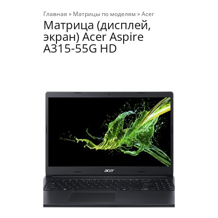
Главная
»
Матрицы по моделям
»
Acer
Матрица (дисплей,
экран) Acer Aspire
A315-55G HD