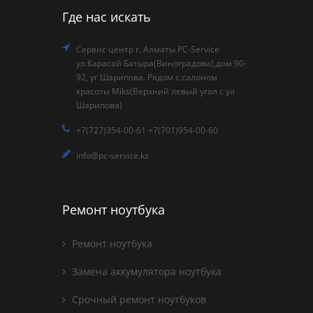
Где нас искать
Сервис центр г. Алматы PC-Service
ул.Карасай Батыра(Виноградова),дом 90-
92, уг Шарипова. Рядом с салоном
красоты Miks(Верхний левый угол с ул
Шарипова)
+7(727)354-00-61 +7(701)954-00-60
info@pc-service.kz
Ремонт ноутбука
Ремонт ноутбука
Замена аккумулятора ноутбука
Срочный ремонт ноутбуков