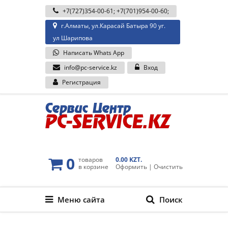
+7(727)354-00-61
;
+7(701)954-00-60
;
г.Алматы, ул.Карасай Батыра 90 уг.
ул Шарипова
Написать Whats App
info@pc-service.kz
Вход
Регистрация
0
товаров
0.00 KZT.
в корзине
Оформить
|
Очистить
Меню сайта
Поиск