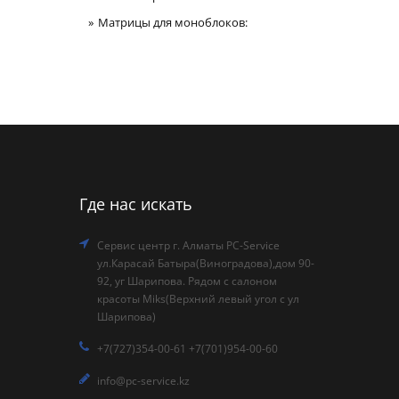
Матрицы для моноблоков:
Где нас искать
Сервис центр г. Алматы PC-Service
ул.Карасай Батыра(Виноградова),дом 90-
92, уг Шарипова. Рядом с салоном
красоты Miks(Верхний левый угол с ул
Шарипова)
+7(727)354-00-61 +7(701)954-00-60
info@pc-service.kz