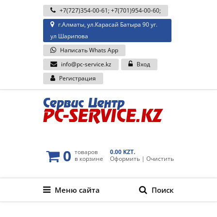
+7(727)354-00-61
;
+7(701)954-00-60
;
г.Алматы, ул.Карасай Батыра 90 уг.
ул Шарипова
Написать Whats App
info@pc-service.kz
Вход
Регистрация
0
товаров
0.00 KZT.
в корзине
Оформить
|
Очистить
Меню сайта
Поиск