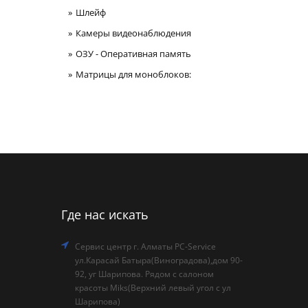
Шлейф
Камеры видеонаблюдения
ОЗУ - Оперативная память
Матрицы для моноблоков:
Где нас искать
Сервис центр г. Алматы PC-Service
ул.Карасай Батыра(Виноградова),дом 90-
92, уг Шарипова. Рядом с салоном
красоты Miks(Верхний левый угол с ул
Шарипова)