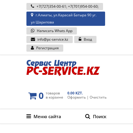
+7(727)354-00-61
;
+7(701)954-00-60
;
г.Алматы, ул.Карасай Батыра 90 уг.
ул Шарипова
Написать Whats App
info@pc-service.kz
Вход
Регистрация
0
товаров
0.00 KZT.
в корзине
Оформить
|
Очистить
Меню сайта
Поиск