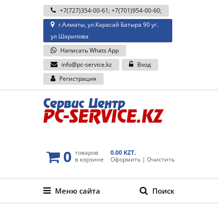
+7(727)354-00-61
;
+7(701)954-00-60
;
г.Алматы, ул.Карасай Батыра 90 уг.
ул Шарипова
Написать Whats App
info@pc-service.kz
Вход
Регистрация
0
товаров
0.00 KZT.
в корзине
Оформить
|
Очистить
Меню сайта
Поиск