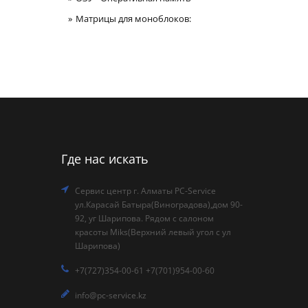
Матрицы для моноблоков:
Где нас искать
Сервис центр г. Алматы PC-Service
ул.Карасай Батыра(Виноградова),дом 90-
92, уг Шарипова. Рядом с салоном
красоты Miks(Верхний левый угол с ул
Шарипова)
+7(727)354-00-61 +7(701)954-00-60
info@pc-service.kz