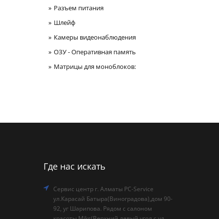
Разъем питания
Шлейф
Камеры видеонаблюдения
ОЗУ - Оперативная память
Матрицы для моноблоков:
Где нас искать
Сервис центр г. Алматы PC-Service
ул.Карасай Батыра(Виноградова),дом 90-
92, уг Шарипова. Рядом с салоном
красоты Miks(Верхний левый угол с ул