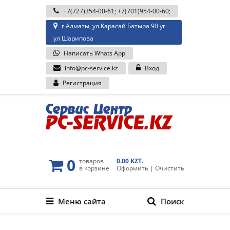
+7(727)354-00-61
;
+7(701)954-00-60
;
г.Алматы, ул.Карасай Батыра 90 уг.
ул Шарипова
Написать Whats App
info@pc-service.kz
Вход
Регистрация
0
товаров
0.00 KZT.
в корзине
Оформить
|
Очистить
Меню сайта
Поиск