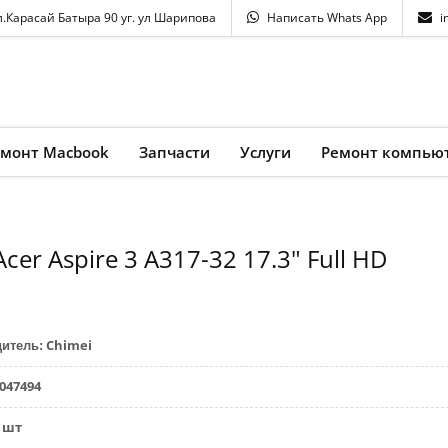
л.Карасай Батыра 90 уг. ул Шарипова
Написать Whats App
i
емонт Macbook
Запчасти
Услуги
Ремонт компью
cer Aspire 3 A317-32 17.3" Full HD
Chimei
дитель
:
047494
шт