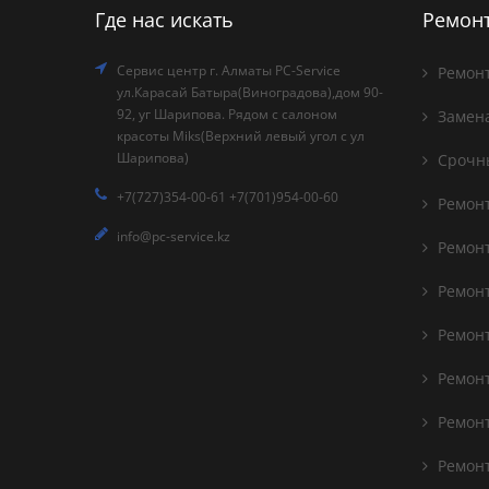
Где нас искать
Ремонт
Сервис центр г. Алматы PC-Service
Ремонт
ул.Карасай Батыра(Виноградова),дом 90-
92, уг Шарипова. Рядом с салоном
Замена
красоты Miks(Верхний левый угол с ул
Шарипова)
Срочны
+7(727)354-00-61 +7(701)954-00-60
Ремонт
info@pc-service.kz
Ремонт
Ремонт
Ремонт
Ремонт
Ремонт
Ремонт