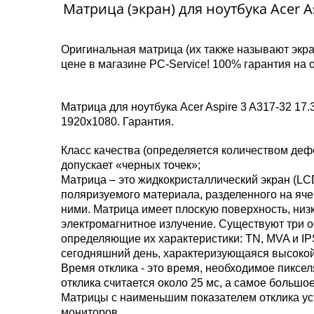
Матрица (экран) для ноутбука Acer As
Оригинальная матрица (их также называют экран
цене в магазине PC-Service! 100% гарантия на 
Матрица для ноутбука Acer Aspire 3 A317-32 17
1920x1080. Гарантия.
Класс качества (определяется количеством дефе
допускает «черных точек»;
Матрица – это жидкокристаллический экран (LCD
поляризуемого материала, разделенного на яче
ними. Матрица имеет плоскую поверхность, низк
электромагнитное излучение. Существуют три 
определяющие их характеристики: TN, MVA и IPS
сегодняшний день, характеризующаяся высокой
Время отклика - это время, необходимое пикс
отклика считается около 25 мс, а самое большое
Матрицы с наименьшим показателем отклика ус
мониторов.