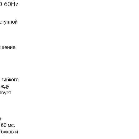
D 60Hz
оступной
решение
 гибкого
ежду
твует
м
 60 мс.
тбуков и