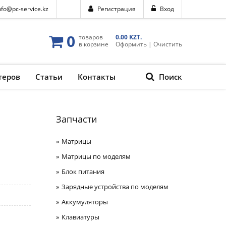
nfo@pc-service.kz
Регистрация
Вход
0
товаров
0.00 KZT.
в корзине
Оформить
|
Очистить
теров
Статьи
Контакты
Поиск
Запчасти
Матрицы
Матрицы по моделям
Блок питания
Зарядные устройства по моделям
Аккумуляторы
Клавиатуры