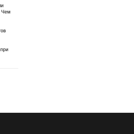
ли
. Чем
тов
 при