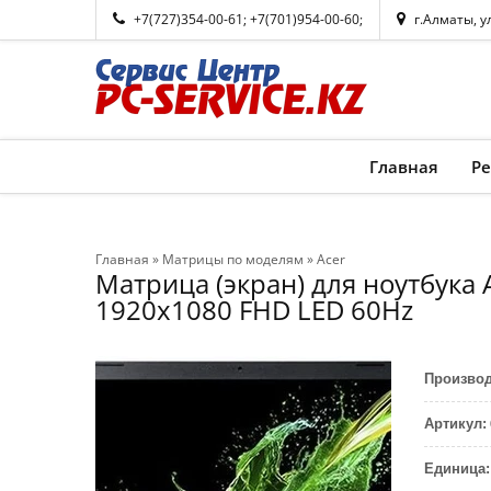
+7(727)354-00-61
;
+7(701)954-00-60
;
г.Алматы, у
Главная
Р
Главная
»
Матрицы по моделям
»
Acer
Матрица (экран) для ноутбука A
1920x1080 FHD LED 60Hz
Произво
Артикул
:
Единица
: