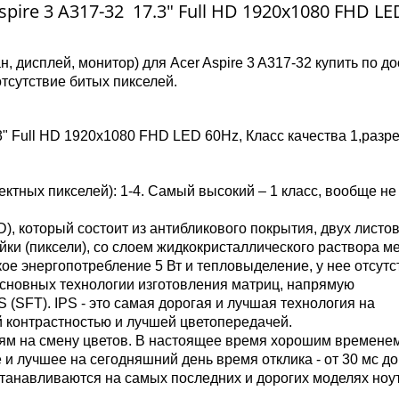
pire 3 A317-32 17.3" Full HD 1920x1080 FHD LE
, дисплей, монитор) для Acer Aspire 3 A317-32 купить по д
отсутствие битых пикселей.
.3" Full HD 1920x1080 FHD LED 60Hz, Класс качества 1,раз
ктных пикселей): 1-4. Самый высокий – 1 класс, вообще не
), который состоит из антибликового покрытия, двух листов
йки (пиксели), со слоем жидкокристаллического раствора м
ое энергопотребление 5 Вт и тепловыделение, у нее отсутс
основных технологии изготовления матриц, напрямую
 (SFT). IPS - это самая дорогая и лучшая технология на
 контрастностью и лучшей цветопередачей.
елям на смену цветов. В настоящее время хорошим времене
 и лучшее на сегодняшний день время отклика - от 30 мс до
танавливаются на самых последних и дорогих моделях ноу