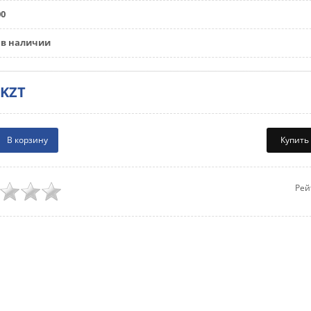
00
в наличии
0KZT
Купить
Рей