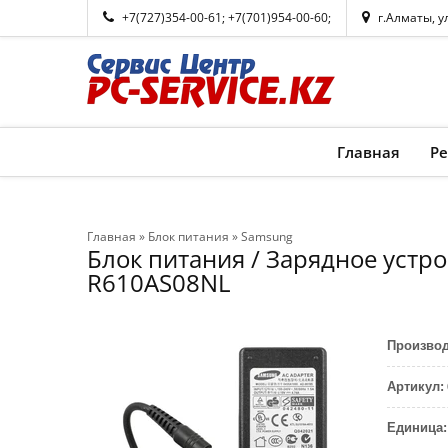
+7(727)354-00-61
;
+7(701)954-00-60
;
г.Алматы, у
Главная
Р
Главная
»
Блок питания
»
Samsung
Блок питания / Зарядное устр
R610AS08NL
Произво
Артикул
:
Единица
: