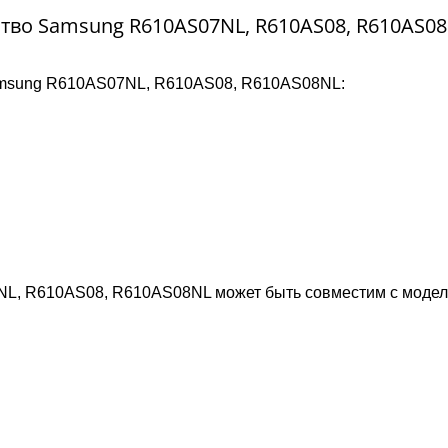
ство Samsung R610AS07NL, R610AS08, R610AS0
Samsung R610AS07NL, R610AS08, R610AS08NL:
NL, R610AS08, R610AS08NL может быть совместим с моде