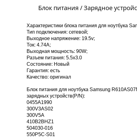
Блок питания / Зарядное устрой
Характеристики блока питания для ноутбука 
Тип подключения: сетевой;
Выходное напряжение: 19.5v;
Ток: 4.74A;
Выходная мощность: 90W;
Разъем питания: 5.5x3.0
Состояние: Новый
Гарантия: есть
Качество: оригинал
Блок питания для ноутбука Samsung R610AS07
зарядных устройств(P/N):
0455A1990
300V3AS02
300V5A
410B2BHZ1
504030-016
550P5C-S01