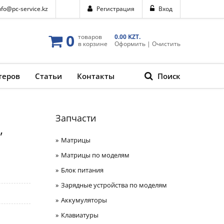
nfo@pc-service.kz
Регистрация
Вход
0
товаров
0.00 KZT.
в корзине
Оформить
|
Очистить
теров
Статьи
Контакты
Поиск
Запчасти
,
Матрицы
Матрицы по моделям
Блок питания
Зарядные устройства по моделям
Аккумуляторы
Клавиатуры