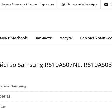
л.Карасай Батыра 90 уг. ул Шарипова
Написать Whats App
i
емонт Macbook
Запчасти
Услуги
Ремонт компью
ойство Samsung R610AS07NL, R610AS08
Samsung
дитель
:
046192
Шт