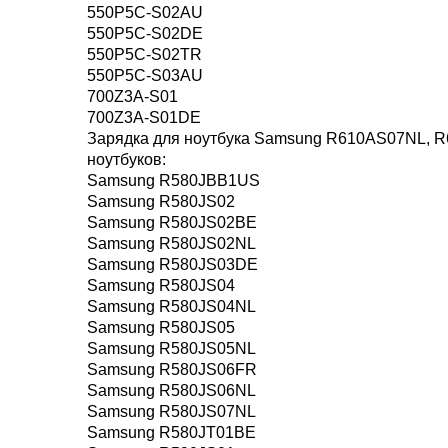
550P5C-S02AU
550P5C-S02DE
550P5C-S02TR
550P5C-S03AU
700Z3A-S01
700Z3A-S01DE
Зарядка для ноутбука Samsung R610AS07NL, 
ноутбуков:
Samsung R580JBB1US
Samsung R580JS02
Samsung R580JS02BE
Samsung R580JS02NL
Samsung R580JS03DE
Samsung R580JS04
Samsung R580JS04NL
Samsung R580JS05
Samsung R580JS05NL
Samsung R580JS06FR
Samsung R580JS06NL
Samsung R580JS07NL
Samsung R580JT01BE