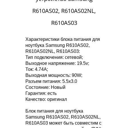
R610AS02, R610AS02NL,
R610AS03
Характеристики блока питания для
ноутбука Samsung R610AS02,
R610AS02NL, R610AS03:
Тип подключения: сетевой;
Выходное напряжение: 19.5v;
Ток: 4.74A;
Выходная мощность: 90W;
Разъем питания: 5.5x3.0
Состояние: Новый
Гарантия: есть
Качество: оригинал
Блок питания для ноутбука
Samsung R610AS02, R610AS02NL,
R610AS03 может быть совместим с