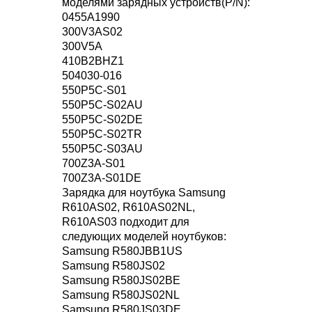
моделями зарядных устройств(P/N):
0455A1990
300V3AS02
300V5A
410B2BHZ1
504030-016
550P5C-S01
550P5C-S02AU
550P5C-S02DE
550P5C-S02TR
550P5C-S03AU
700Z3A-S01
700Z3A-S01DE
Зарядка для ноутбука Samsung
R610AS02, R610AS02NL,
R610AS03 подходит для
следующих моделей ноутбуков:
Samsung R580JBB1US
Samsung R580JS02
Samsung R580JS02BE
Samsung R580JS02NL
Samsung R580JS03DE