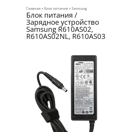
Главная
»
Блок питания
»
Samsung
Блок питания /
Зарядное устройство
Samsung R610AS02,
R610AS02NL, R610AS03