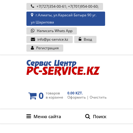
+7(727)354-00-61
;
+7(701)954-00-60
;
г.Алматы, ул.Карасай Батыра 90 уг.
ул Шарипова
Написать Whats App
info@pc-service.kz
Вход
Регистрация
0
товаров
0.00 KZT.
в корзине
Оформить
|
Очистить
Меню сайта
Поиск