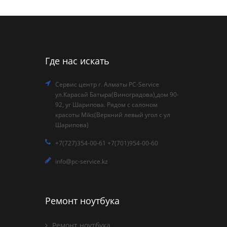
Где нас искать
Сервис центр г. Алматы PC-Service
ул.Карасай Батыра(Виноградова),дом 90-
92, уг Шарипова. Рядом с салоном
красоты Miks(Верхний левый угол с ул
Шарипова)
+7(727)354-00-61 +7(701)954-00-60
info@pc-service.kz
Ремонт ноутбука
Ремонт ноутбука