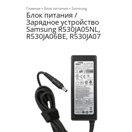
Главная
»
Блок питания
»
Samsung
Блок питания /
Зарядное устройство
Samsung R530JA05NL,
R530JA06BE, R530JA07