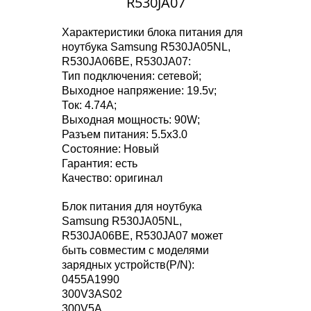
R530JA07
Характеристики блока питания для
ноутбука Samsung R530JA05NL,
R530JA06BE, R530JA07:
Тип подключения: сетевой;
Выходное напряжение: 19.5v;
Ток: 4.74A;
Выходная мощность: 90W;
Разъем питания: 5.5x3.0
Состояние: Новый
Гарантия: есть
Качество: оригинал
Блок питания для ноутбука
Samsung R530JA05NL,
R530JA06BE, R530JA07 может
быть совместим с моделями
зарядных устройств(P/N):
0455A1990
300V3AS02
300V5A