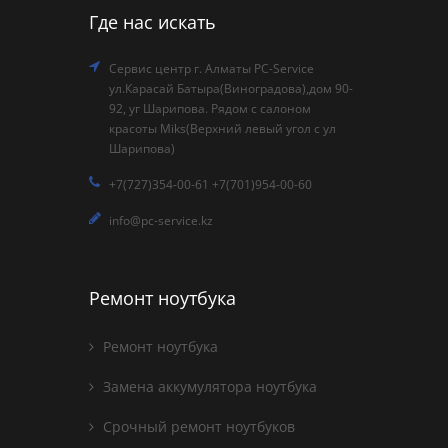
Где нас искать
Сервис центр г. Алматы PC-Service
ул.Карасай Батыра(Виноградова),дом 90-
92, уг Шарипова. Рядом с салоном
красоты Miks(Верхний левый угол с ул
Шарипова)
+7(727)354-00-61 +7(701)954-00-60
info@pc-service.kz
Ремонт ноутбука
Ремонт ноутбука
Замена аккумулятора ноутбука
Срочный ремонт ноутбуков