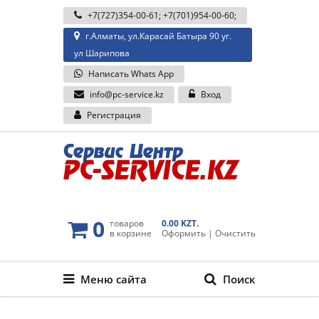
+7(727)354-00-61
;
+7(701)954-00-60
;
г.Алматы, ул.Карасай Батыра 90 уг.
ул Шарипова
Написать Whats App
info@pc-service.kz
Вход
Регистрация
0
товаров
0.00 KZT.
в корзине
Оформить
|
Очистить
Меню сайта
Поиск