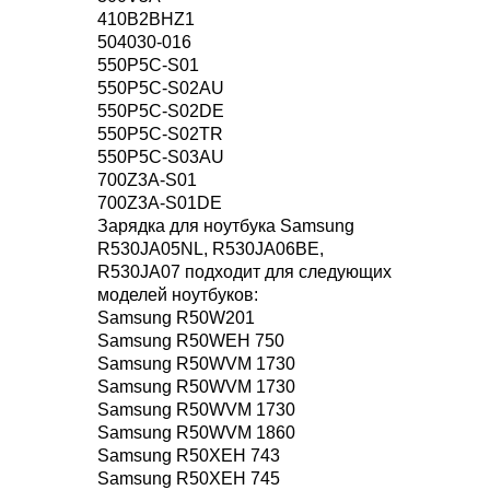
410B2BHZ1
504030-016
550P5C-S01
550P5C-S02AU
550P5C-S02DE
550P5C-S02TR
550P5C-S03AU
700Z3A-S01
700Z3A-S01DE
Зарядка для ноутбука Samsung
R530JA05NL, R530JA06BE,
R530JA07 подходит для следующих
моделей ноутбуков:
Samsung R50W201
Samsung R50WEH 750
Samsung R50WVM 1730
Samsung R50WVM 1730
Samsung R50WVM 1730
Samsung R50WVM 1860
Samsung R50XEH 743
Samsung R50XEH 745