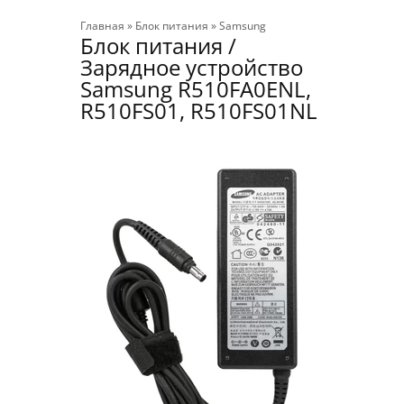
Главная
»
Блок питания
»
Samsung
Блок питания /
Зарядное устройство
Samsung R510FA0ENL,
R510FS01, R510FS01NL