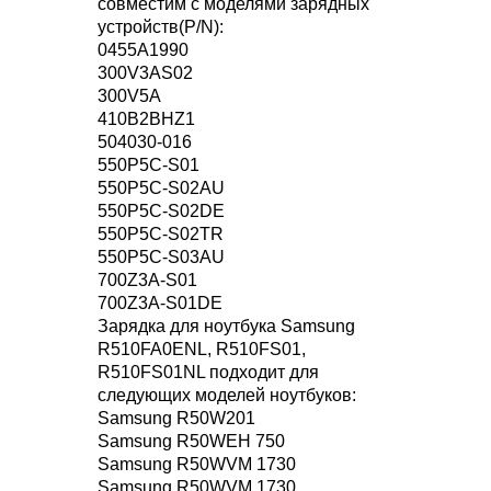
совместим с моделями зарядных
устройств(P/N):
0455A1990
300V3AS02
300V5A
410B2BHZ1
504030-016
550P5C-S01
550P5C-S02AU
550P5C-S02DE
550P5C-S02TR
550P5C-S03AU
700Z3A-S01
700Z3A-S01DE
Зарядка для ноутбука Samsung
R510FA0ENL, R510FS01,
R510FS01NL подходит для
следующих моделей ноутбуков:
Samsung R50W201
Samsung R50WEH 750
Samsung R50WVM 1730
Samsung R50WVM 1730