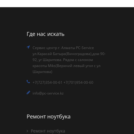
Где нас искать
Сервис центр г. Алматы PC-Service
ул.Карасай Батыра(Виноградова),дом 90-
92, уг Шарипова. Рядом с салоном
красоты Miks(Верхний левый угол с ул
Шарипова)
+7(727)354-00-61 +7(701)954-00-60
info@pc-service.kz
Ремонт ноутбука
Ремонт ноутбука