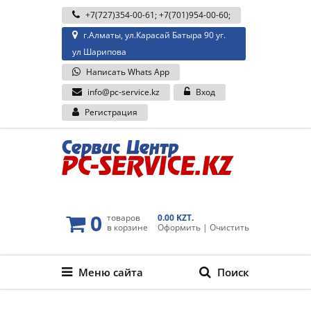
+7(727)354-00-61
;
+7(701)954-00-60
;
г.Алматы, ул.Карасай Батыра 90 уг.
ул Шарипова
Написать Whats App
info@pc-service.kz
Вход
Регистрация
0
товаров
0.00 KZT.
в корзине
Оформить
|
Очистить
Меню сайта
Поиск