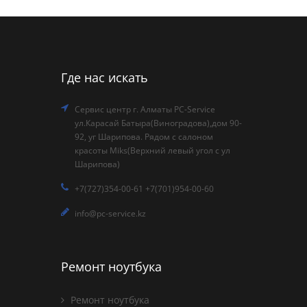
Где нас искать
Сервис центр г. Алматы PC-Service
ул.Карасай Батыра(Виноградова),дом 90-
92, уг Шарипова. Рядом с салоном
красоты Miks(Верхний левый угол с ул
Шарипова)
+7(727)354-00-61 +7(701)954-00-60
info@pc-service.kz
Ремонт ноутбука
Ремонт ноутбука