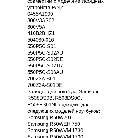
совместим с моделями зарядных
устройств(P/N):
0455A1990
300V3AS02
300V5A
410B2BHZ1
504030-016
550P5C-S01
550P5C-S02AU
550P5C-S02DE
550P5C-S02TR
550P5C-S03AU
700Z3A-S01
700Z3A-S01DE
Зарядка для ноутбука Samsung
R508DS0B, R508DS0C,
R509FS01NL подходит для
следующих моделей ноутбуков:
Samsung R50W201
Samsung R50WEH 750
Samsung R50WVM 1730
Samsung R50WVM 1730