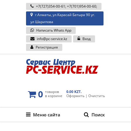
+7(727)354-00-61
;
+7(701)954-00-60
;
г.Алматы, ул.Карасай Батыра 90 уг.
ул Шарипова
Написать Whats App
info@pc-service.kz
Вход
Регистрация
0
товаров
0.00 KZT.
в корзине
Оформить
|
Очистить
Меню сайта
Поиск