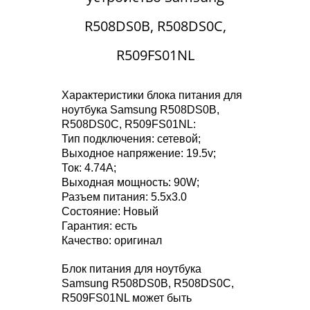
R508DS0B, R508DS0C,
R509FS01NL
Характеристики блока питания для
ноутбука Samsung R508DS0B,
R508DS0C, R509FS01NL:
Тип подключения: сетевой;
Выходное напряжение: 19.5v;
Ток: 4.74A;
Выходная мощность: 90W;
Разъем питания: 5.5x3.0
Состояние: Новый
Гарантия: есть
Качество: оригинал
Блок питания для ноутбука
Samsung R508DS0B, R508DS0C,
R509FS01NL может быть