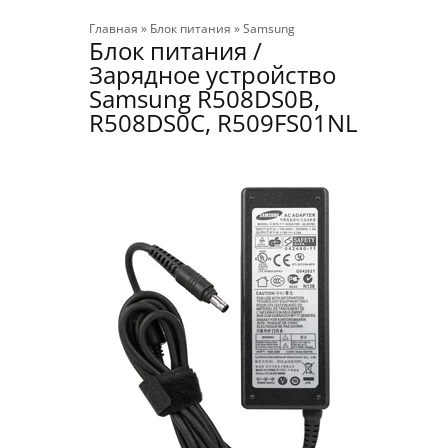
Главная
»
Блок питания
»
Samsung
Блок питания /
Зарядное устройство
Samsung R508DS0B,
R508DS0C, R509FS01NL