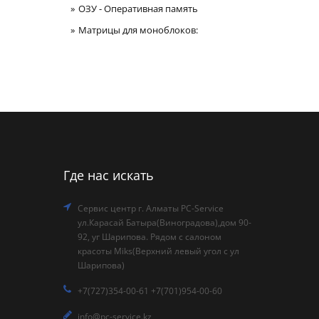
ОЗУ - Оперативная память
Матрицы для моноблоков:
Где нас искать
Сервис центр г. Алматы PC-Service
ул.Карасай Батыра(Виноградова),дом 90-
92, уг Шарипова. Рядом с салоном
красоты Miks(Верхний левый угол с ул
Шарипова)
+7(727)354-00-61 +7(701)954-00-60
info@pc-service.kz