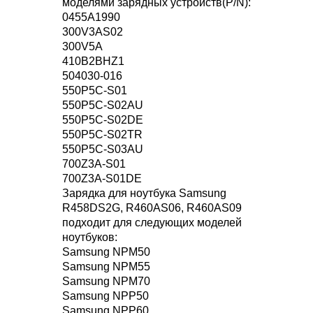
моделями зарядных устройств(P/N):
0455A1990
300V3AS02
300V5A
410B2BHZ1
504030-016
550P5C-S01
550P5C-S02AU
550P5C-S02DE
550P5C-S02TR
550P5C-S03AU
700Z3A-S01
700Z3A-S01DE
Зарядка для ноутбука Samsung
R458DS2G, R460AS06, R460AS09
подходит для следующих моделей
ноутбуков:
Samsung NPM50
Samsung NPM55
Samsung NPM70
Samsung NPP50
Samsung NPP60