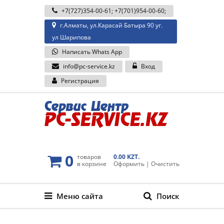
+7(727)354-00-61
;
+7(701)954-00-60
;
г.Алматы, ул.Карасай Батыра 90 уг.
ул Шарипова
Написать Whats App
info@pc-service.kz
Вход
Регистрация
0
товаров
0.00 KZT.
в корзине
Оформить
|
Очистить
Меню сайта
Поиск