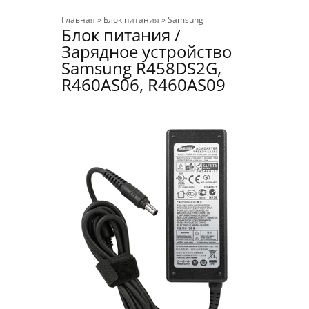
Главная
»
Блок питания
»
Samsung
Блок питания /
Зарядное устройство
Samsung R458DS2G,
R460AS06, R460AS09