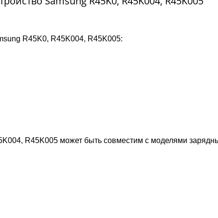
стройство Samsung R45K0, R45K004, R45K005
amsung R45K0, R45K004, R45K005:
5K004, R45K005 может быть совместим с моделями зарядн