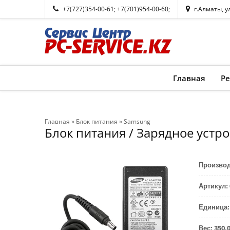
+7(727)354-00-61
;
+7(701)954-00-60
;
г.Алматы, у
Главная
Р
Главная
»
Блок питания
»
Samsung
Блок питания / Зарядное устр
Произво
Артикул
:
Единица
:
350.
Вес
: