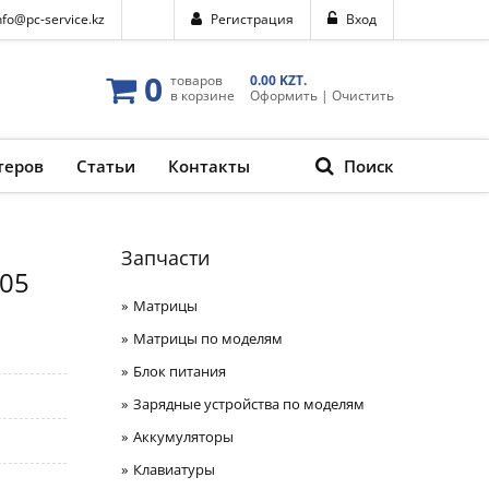
nfo@pc-service.kz
Регистрация
Вход
0
товаров
0.00 KZT.
в корзине
Оформить
|
Очистить
теров
Статьи
Контакты
Поиск
Запчасти
005
Матрицы
Матрицы по моделям
Блок питания
Зарядные устройства по моделям
Аккумуляторы
Клавиатуры