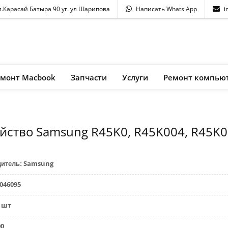
л.Карасай Батыра 90 уг. ул Шарипова
Написать Whats App
i
емонт Macbook
Запчасти
Услуги
Ремонт компью
ойство Samsung R45K0, R45K004, R45K
Samsung
дитель
:
046095
шт
00