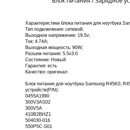
Блок питания / Зарядное у
Характеристики блока питания для ноутбука S
Тип подключения: сетевой;
Выходное напряжение: 19.5v;
Ток: 4.74A;
Выходная мощность: 90W;
Разъем питания: 5.5x3.0
Состояние: Новый
Гарантия: есть
Качество: оригинал
Блок питания для ноутбука Samsung R45K0, R4
устройств(P/N):
0455A1990
300V3AS02
300V5A
410B2BHZ1
504030-016
550P5C-S01