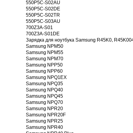
550P5C-S02AU
550P5C-S02DE
550P5C-S02TR
550P5C-S03AU
700Z3A-S01
700Z3A-S01DE
Зарядка для ноутбука Samsung R45K0, R45K004
Samsung NPM50
Samsung NPM55
Samsung NPM70
Samsung NPP50
Samsung NPP60
Samsung NPQ1EX
Samsung NPQ35
Samsung NPQ40
Samsung NPQ45
Samsung NPQ70
Samsung NPR20
Samsung NPR20F
Samsung NPR25
Samsung NPR40