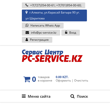
+7(727)354-00-61
;
+7(701)954-00-60
;
г.Алматы, ул.Карасай Батыра 90 уг.
ул Шарипова
Написать Whats App
info@pc-service.kz
Вход
Регистрация
0
товаров
0.00 KZT.
в корзине
Оформить
|
Очистить
Меню сайта
Поиск