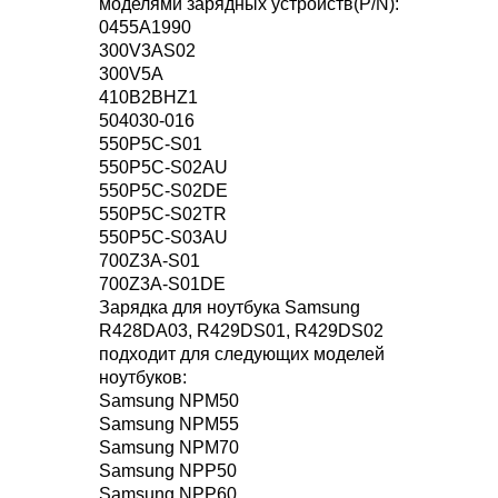
моделями зарядных устройств(P/N):
0455A1990
300V3AS02
300V5A
410B2BHZ1
504030-016
550P5C-S01
550P5C-S02AU
550P5C-S02DE
550P5C-S02TR
550P5C-S03AU
700Z3A-S01
700Z3A-S01DE
Зарядка для ноутбука Samsung
R428DA03, R429DS01, R429DS02
подходит для следующих моделей
ноутбуков:
Samsung NPM50
Samsung NPM55
Samsung NPM70
Samsung NPP50
Samsung NPP60