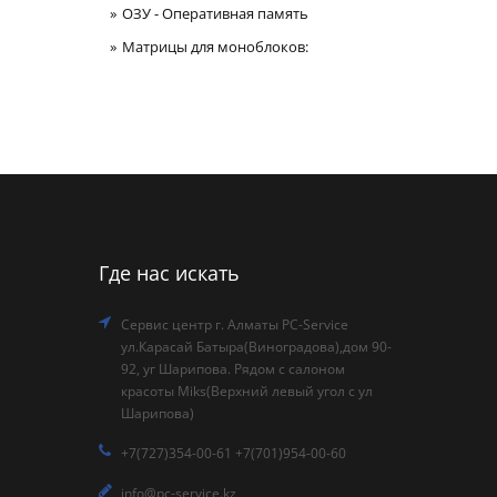
ОЗУ - Оперативная память
Матрицы для моноблоков:
Где нас искать
Сервис центр г. Алматы PC-Service
ул.Карасай Батыра(Виноградова),дом 90-
92, уг Шарипова. Рядом с салоном
красоты Miks(Верхний левый угол с ул
Шарипова)
+7(727)354-00-61 +7(701)954-00-60
info@pc-service.kz