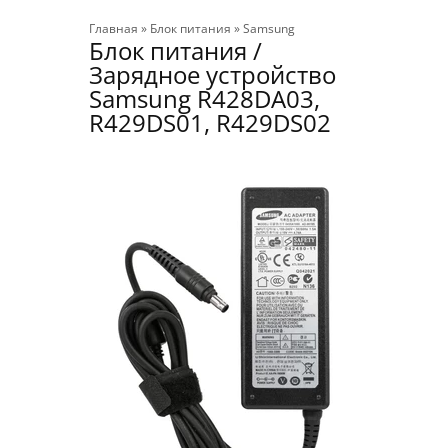
Главная
»
Блок питания
»
Samsung
Блок питания /
Зарядное устройство
Samsung R428DA03,
R429DS01, R429DS02