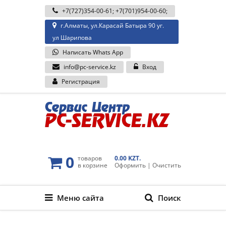
+7(727)354-00-61
;
+7(701)954-00-60
;
г.Алматы, ул.Карасай Батыра 90 уг.
ул Шарипова
Написать Whats App
info@pc-service.kz
Вход
Регистрация
0
товаров
0.00 KZT.
в корзине
Оформить
|
Очистить
Меню сайта
Поиск