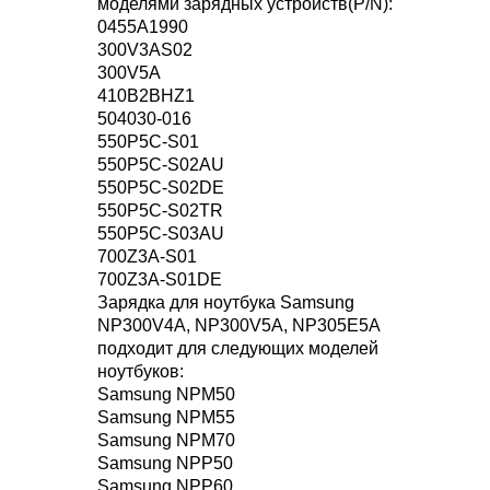
моделями зарядных устройств(P/N):
0455A1990
300V3AS02
300V5A
410B2BHZ1
504030-016
550P5C-S01
550P5C-S02AU
550P5C-S02DE
550P5C-S02TR
550P5C-S03AU
700Z3A-S01
700Z3A-S01DE
Зарядка для ноутбука Samsung
NP300V4A, NP300V5A, NP305E5A
подходит для следующих моделей
ноутбуков:
Samsung NPM50
Samsung NPM55
Samsung NPM70
Samsung NPP50
Samsung NPP60