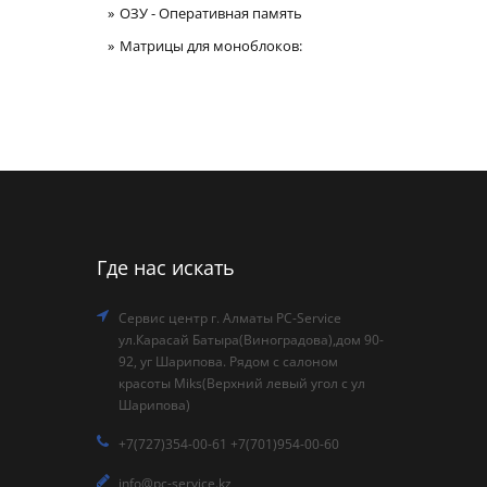
ОЗУ - Оперативная память
Матрицы для моноблоков:
Где нас искать
Сервис центр г. Алматы PC-Service
ул.Карасай Батыра(Виноградова),дом 90-
92, уг Шарипова. Рядом с салоном
красоты Miks(Верхний левый угол с ул
Шарипова)
+7(727)354-00-61 +7(701)954-00-60
info@pc-service.kz