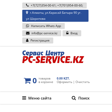
+7(727)354-00-61
;
+7(701)954-00-60
;
г.Алматы, ул.Карасай Батыра 90 уг.
ул Шарипова
Написать Whats App
info@pc-service.kz
Вход
Регистрация
0
товаров
0.00 KZT.
в корзине
Оформить
|
Очистить
Меню сайта
Поиск